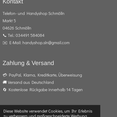
Kontakt
Telefon- und Handyshop Schmölln
Markt 5
04626 Schmölln
📞 Tel.: 034491 584084
✉️ E-Mail: handyshop.sln@gmail.com
Zahlung & Versand
💳 PayPal, Klarna, Kreditkarte, Überweisung
🚚 Versand aus Deutschland
🔄 Kostenlose Rückgabe innerhalb 14 Tagen
Diese Website verwendet Cookies, um Ihr Erlebnis
F
I
W
zu verbessern und maßgeschneiderte Werbung