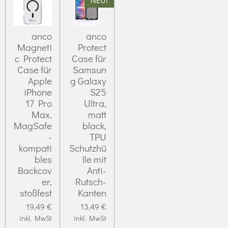
anco
anco
Magneti
Protect
c Protect
Case für
Case für
Samsun
Apple
g Galaxy
iPhone
S25
17 Pro
Ultra,
Max,
matt
MagSafe
black,
-
TPU
kompati
Schutzhü
bles
lle mit
Backcov
Anti-
er,
Rutsch-
stoßfest
Kanten
19,49 €
13,49 €
inkl. MwSt
inkl. MwSt