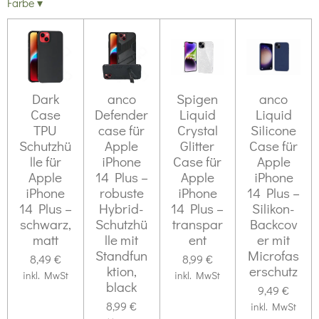
Farbe
▾
Dark
anco
Spigen
anco
Case
Defender
Liquid
Liquid
TPU
case für
Crystal
Silicone
Schutzhü
Apple
Glitter
Case für
lle für
iPhone
Case für
Apple
Apple
14 Plus –
Apple
iPhone
iPhone
robuste
iPhone
14 Plus –
14 Plus –
Hybrid-
14 Plus –
Silikon-
schwarz,
Schutzhü
transpar
Backcov
matt
lle mit
ent
er mit
Standfun
Microfas
8,49 €
8,99 €
ktion,
erschutz
inkl. MwSt
inkl. MwSt
black
9,49 €
8,99 €
inkl. MwSt