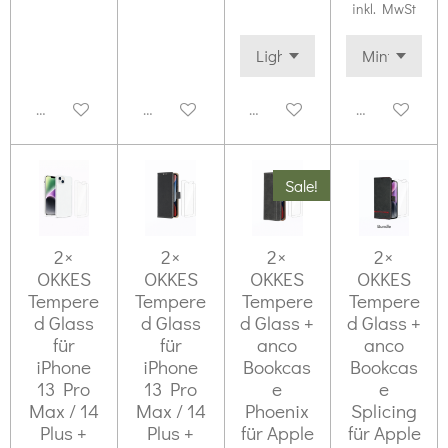
inkl. MwSt
Deaktiviert
Deaktiviert
Deaktiviert
Deaktiviert
Sale!
2×
2×
2×
2×
OKKES
OKKES
OKKES
OKKES
Tempere
Tempere
Tempere
Tempere
d Glass
d Glass
d Glass +
d Glass +
für
für
anco
anco
iPhone
iPhone
Bookcas
Bookcas
13 Pro
13 Pro
e
e
Max / 14
Max / 14
Phoenix
Splicing
Plus +
Plus +
für Apple
für Apple