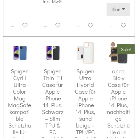
inkl. MwSt
Deaktiviert
Deaktiviert
Deaktiviert
Deaktiviert
Sale!
Spigen
Spigen
Spigen
anco
Cyrill
Thin Fit
Ultra
Bioly
Ultra
Case für
Hybrid
Case für
Color
Apple
Case für
Apple
Mag
iPhone
Apple
iPhone
MagSafe
14 Plus,
iPhone
14 Plus,
kompati
Schwarz
14 Plus,
nachhalti
ble
– Slim
sand
ge
Schutzhü
TPU &
beige –
Schutzhü
lle für
PC
TPU/PC
lle aus