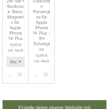
2er-Set +
Fullscree
Bookcas
n
e Basic
Panzergl
Magneti
as für
c für
Apple
Apple
iPhone
iPhone
14 Plus –
14 Plus
9H
Schutzgl
10,99 €
as
inkl. MwSt
13,99 €
inkl. MwSt
Deaktiviert
Deaktiviert
Erstelle deine eigene Website mit