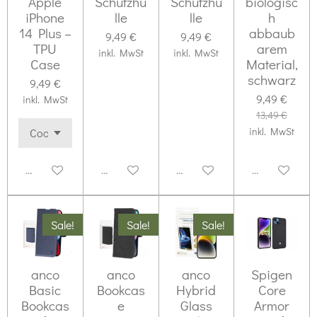
Apple
Schutzhü
Schutzhü
biologisc
iPhone
lle
lle
h
14 Plus –
abbaub
9,49 €
9,49 €
TPU
arem
inkl. MwSt
inkl. MwSt
Case
Material,
schwarz
9,49 €
9,49 €
inkl. MwSt
13,49 €
inkl. MwSt
Deaktiviert
Deaktiviert
Deaktiviert
Deaktiviert
Sale!
Sale!
Sale!
anco
anco
anco
Spigen
Basic
Bookcas
Hybrid
Core
Bookcas
e
Glass
Armor