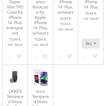
Super
anco
iPhone
iPhone
Slim TPU
Bookcas
14 Plus,
14 Plus
Case für
e für
schwarz
10,99 €
iPhone
Apple
10,99 €
inkl. MwSt
14 Plus,
iPhone
15,99 €
transpar
14 Plus,
inkl. MwSt
ent
schwarz
10,99 €
10,99 €
inkl. MwSt
inkl. MwSt
Deaktiviert
Deaktiviert
Deaktiviert
Deaktiviert
OKKES
anco
Tempere
Tempere
d Glass
d Glass