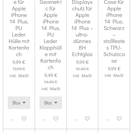
e für
Geometri
Displays
Case für
Apple
c für
chutz für
Apple
iPhone
Apple
Apple
iPhone
14 Plus,
iPhone
iPhone
14 Plus,
PU
14 Plus,
14 Plus –
Schwarz
Leder
PU
ultra-
–
Hülle mit
Leder
dünnes
stoßfeste
Kartenfa
Klapphüll
8H
s TPU-
ch
e mit
Echtglas
Schutzca
Kartenfa
se
9,99 €
9,99 €
ch
9,99 €
13,99 €
16,49 €
9,49 €
inkl. MwSt
inkl. MwSt
inkl. MwSt
14,49 €
inkl. MwSt
Deaktiviert
Deaktiviert
Deaktiviert
Deaktiviert