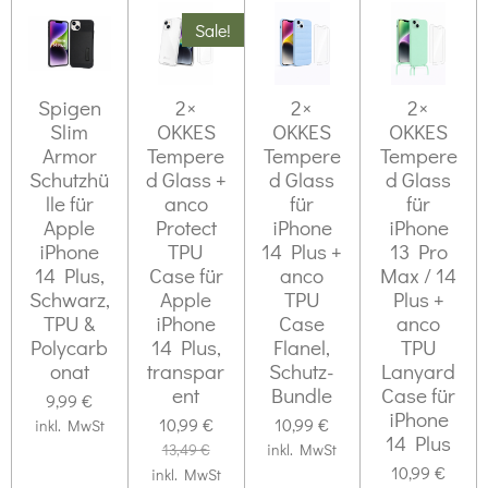
Sale!
Spigen
2×
2×
2×
Slim
OKKES
OKKES
OKKES
Armor
Tempere
Tempere
Tempere
Schutzhü
d Glass +
d Glass
d Glass
lle für
anco
für
für
Apple
Protect
iPhone
iPhone
iPhone
TPU
14 Plus +
13 Pro
14 Plus,
Case für
anco
Max / 14
Schwarz,
Apple
TPU
Plus +
TPU &
iPhone
Case
anco
Polycarb
14 Plus,
Flanel,
TPU
onat
transpar
Schutz-
Lanyard
ent
Bundle
Case für
9,99 €
iPhone
10,99 €
10,99 €
inkl. MwSt
14 Plus
13,49 €
inkl. MwSt
10,99 €
inkl. MwSt