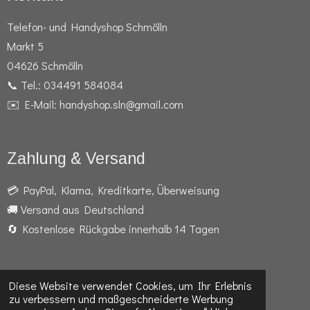
Telefon- und Handyshop Schmölln
Markt 5
04626 Schmölln
📞 Tel.: 034491 584084
✉️ E-Mail: handyshop.sln@gmail.com
Zahlung & Versand
💳 PayPal, Klarna, Kreditkarte, Überweisung
🚚 Versand aus Deutschland
🔄 Kostenlose Rückgabe innerhalb 14 Tagen
Diese Website verwendet Cookies, um Ihr Erlebnis
F
I
W
zu verbessern und maßgeschneiderte Werbung
a
n
h