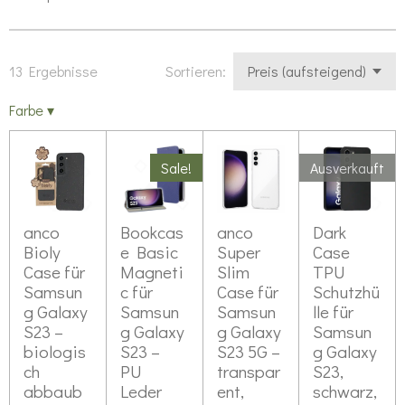
13 Ergebnisse
Sortieren:
Farbe
▾
Sale!
Ausverkauft
anco
Bookcas
anco
Dark
Bioly
e Basic
Super
Case
Case für
Magneti
Slim
TPU
Samsun
c für
Case für
Schutzhü
g Galaxy
Samsun
Samsun
lle für
S23 –
g Galaxy
g Galaxy
Samsun
biologis
S23 –
S23 5G –
g Galaxy
ch
PU
transpar
S23,
abbaub
Leder
ent,
schwarz,