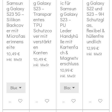
Samsun
g Galaxy
ic für
g Galaxy
g Galaxy
S23 –
Samsun
S22 und
S23 5G –
Transpar
g Galaxy
S23 – 9H
Silikon
entes
S23 –
Schutzgl
Backcov
TPU
PU
as,
er mit
Schutzco
Leder
flexibel &
Microfas
ver mit
Handyhü
hüllenfre
erinnens
verstärkt
lle mit
undlich
eite
en
Kartenfa
12,99 €
Kanten
ch &
10,49 €
inkl. MwSt
Magnetv
10,49 €
inkl. MwSt
erschluss
inkl. MwSt
10,99 €
inkl. MwSt
Deaktiviert
Deaktiviert
Deaktiviert
Deaktiviert