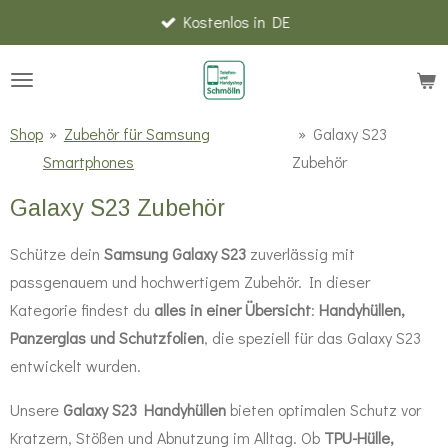
Kostenlos in DE
Zum
Hauptinhalt
springen
Shop
»
Zubehör für Samsung
»
Galaxy S23
Smartphones
Zubehör
Galaxy S23 Zubehör
Schütze dein
Samsung Galaxy S23
zuverlässig mit
passgenauem und hochwertigem Zubehör. In dieser
Kategorie findest du
alles in einer Übersicht
:
Handyhüllen,
Panzerglas und Schutzfolien
, die speziell für das Galaxy S23
entwickelt wurden.
Unsere
Galaxy S23 Handyhüllen
bieten optimalen Schutz vor
Kratzern, Stößen und Abnutzung im Alltag. Ob
TPU-Hülle,