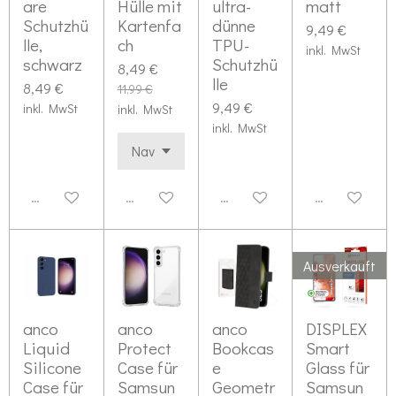
are
Hülle mit
ultra­
matt
Schutzhü
Kartenfa
dünne
9,49 €
lle,
ch
TPU-
inkl. MwSt
schwarz
Schutzhü
8,49 €
lle
8,49 €
11,99 €
9,49 €
inkl. MwSt
inkl. MwSt
inkl. MwSt
Deaktiviert
Deaktiviert
Deaktiviert
Deaktiviert
Ausverkauft
anco
anco
anco
DISPLEX
Liquid
Protect
Bookcas
Smart
Silicone
Case für
e
Glass für
Case für
Samsun
Geometr
Samsun