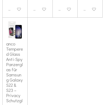
Deaktiviert
Deaktiviert
Deaktiviert
Deaktiviert
anco
Tempere
d Glass
Anti-Spy
Panzergl
as für
Samsun
g Galaxy
S22 &
S23 –
Privacy
Schutzgl