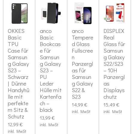
OKKES
anco
anco
DISPLEX
Basic
Basic
Tempere
Real
TPU
Bookcas
d Glass
Glass für
Case für
e für
Fullscree
Samsun
Samsun
Samsun
n
g Galaxy
g Galaxy
g Galaxy
Panzergl
S22/S23
S23 –
S23 –
as für
– 10H
Schwarz
PU
Samsun
Panzergl
| Dünne
Leder
g Galaxy
as
Handyhü
Hülle mit
S22 &
Displays
lle mit
Kartenfa
S23
chutz
perfekte
ch –
14,99 €
15,49 €
m Sitz &
black
inkl. MwSt
inkl. MwSt
Schutz
13,99 €
12,99 €
inkl. MwSt
inkl. MwSt