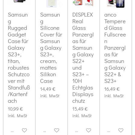
Samsun
Samsun
DISPLEX
anco
g
g
Real
Tempere
Rugged
Silicone
Glass
d Glass
Gadget
Cover für
Panzergl
Fullscree
Case für
Samsun
as für
n
Galaxy
g Galaxy
Samsun
Panzergl
S23+,
S23+,
g Galaxy
as für
titan,
cream,
S22+
Samsun
robustes
mattes
und
g Galaxy
Schutzco
Silikon
S23+ –
S22+ &
ver mit
Case
10H
S23+
Standfuß
Echtglas
14,49 €
16,49 €
/Kartenf
Displays
inkl. MwSt
inkl. MwSt
ach
chutz
10,99 €
15,49 €
inkl. MwSt
inkl. MwSt
Deaktiviert
Deaktiviert
Deaktiviert
Deaktiviert