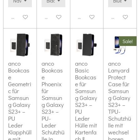
Deaktiviert
Deaktiviert
Deaktiviert
Deaktiviert
Sale!
anco
anco
anco
anco
Bookcas
Bookcas
Basic
Lanyard
e
e
Bookcas
Protect
Geometri
Phoenix
e für
Case für
c für
für
Samsun
Samsun
Samsun
Samsun
g Galaxy
g Galaxy
g Galaxy
g Galaxy
S23+ –
S23+ –
S23+ –
S23+ –
PU
TPU-
PU
PU-
Leder
Schutzhü
Leder
Leder
Hülle mit
lle mit
Klapphüll
Schutzhü
Kartenfa
wechsel
e mit
lle in
ch &
baren