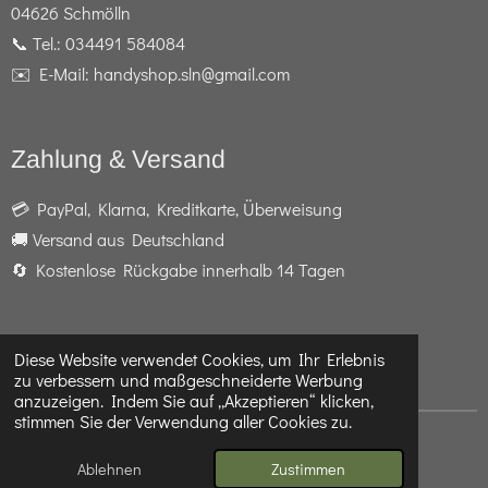
04626 Schmölln
📞 Tel.: 034491 584084
✉️ E-Mail: handyshop.sln@gmail.com
Zahlung & Versand
💳 PayPal, Klarna, Kreditkarte, Überweisung
🚚 Versand aus Deutschland
🔄 Kostenlose Rückgabe innerhalb 14 Tagen
Diese Website verwendet Cookies, um Ihr Erlebnis
F
I
W
zu verbessern und maßgeschneiderte Werbung
a
n
h
anzuzeigen. Indem Sie auf „Akzeptieren“ klicken,
c
s
a
stimmen Sie der Verwendung aller Cookies zu.
e
t
t
© 2024 - 2026 Telefon- und Handyshop Schmölln
b
a
s
Mit Unterstützung von
Webador
Ablehnen
Zustimmen
o
g
A