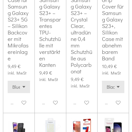
Samsun
g Galaxy
g Galaxy
Cover für
g Galaxy
S23+ –
S23+ –
Samsun
S23+ 5G
Transpar
Crystal
g Galaxy
– Silikon
entes
Clear,
S23+,
Backcov
TPU-
ultradün
Silikon
er mit
Schutzhü
ne 0,4
Case mit
Mikrofas
lle mit
mm
abnehm
ereinlag
verstärkt
Schutzhü
barem
e
en
lle aus
Band
Kanten
Polycarb
9,49 €
10,49 €
onat
9,49 €
inkl. MwSt
inkl. MwSt
9,49 €
inkl. MwSt
inkl. MwSt
Deaktiviert
Deaktiviert
Deaktiviert
Deaktiviert