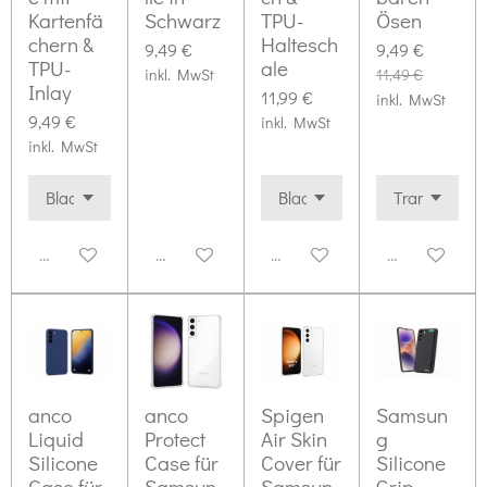
Kartenfä
Schwarz
TPU-
Ösen
chern &
Haltesch
9,49 €
9,49 €
TPU-
ale
inkl. MwSt
11,49 €
Inlay
11,99 €
inkl. MwSt
9,49 €
inkl. MwSt
inkl. MwSt
Deaktiviert
Deaktiviert
Deaktiviert
Deaktiviert
anco
anco
Spigen
Samsun
Liquid
Protect
Air Skin
g
Silicone
Case für
Cover für
Silicone
Case für
Samsun
Samsun
Grip