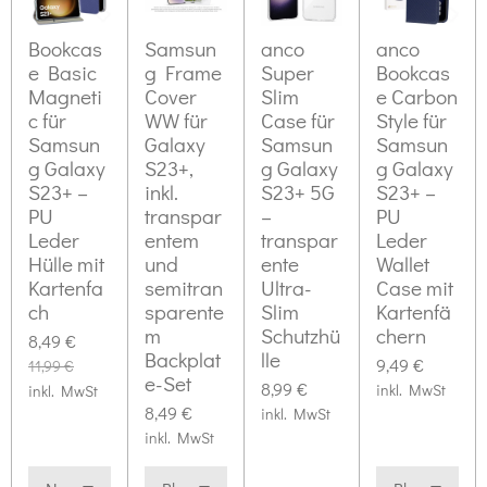
Bookcas
Samsun
anco
anco
e Basic
g Frame
Super
Bookcas
Magneti
Cover
Slim
e Carbon
c für
WW für
Case für
Style für
Samsun
Galaxy
Samsun
Samsun
g Galaxy
S23+,
g Galaxy
g Galaxy
S23+ –
inkl.
S23+ 5G
S23+ –
PU
transpar
–
PU
Leder
entem
transpar
Leder
Hülle mit
und
ente
Wallet
Kartenfa
semitran
Ultra-
Case mit
ch
sparente
Slim
Kartenfä
m
Schutzhü
chern
8,49 €
Backplat
lle
9,49 €
11,99 €
e-Set
8,99 €
inkl. MwSt
inkl. MwSt
8,49 €
inkl. MwSt
inkl. MwSt