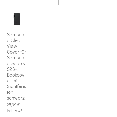
Samsun
g Clear
View
Cover für
Samsun
g Galaxy
S23+,
Bookcov
er mit
Sichtfens
ter,
schwarz
25,99 €
inkl. MwSt