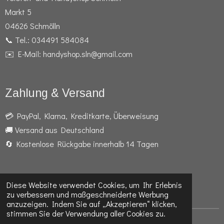
Markt 5
04626 Schmölln
📞 Tel.: 034491 584084
✉️ E-Mail: handyshop.sln@gmail.com
Zahlung & Versand
💳 PayPal, Klarna, Kreditkarte, Überweisung
🚚 Versand aus Deutschland
🔄 Kostenlose Rückgabe innerhalb 14 Tagen
Diese Website verwendet Cookies, um Ihr Erlebnis
F
I
W
zu verbessern und maßgeschneiderte Werbung
a
n
h
anzuzeigen. Indem Sie auf „Akzeptieren“ klicken,
c
s
a
stimmen Sie der Verwendung aller Cookies zu.
e
t
t
© 2024 - 2026 Telefon- und Handyshop Schmölln