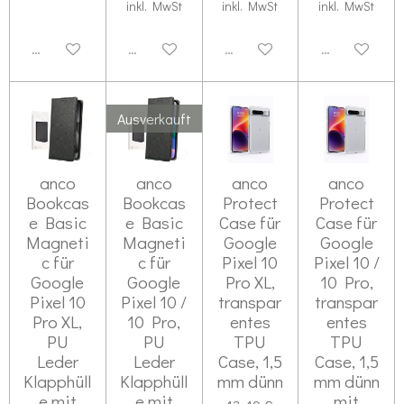
inkl. MwSt
inkl. MwSt
inkl. MwSt
Deaktiviert
Deaktiviert
Deaktiviert
Deaktiviert
Ausverkauft
anco
anco
anco
anco
Bookcas
Bookcas
Protect
Protect
e Basic
e Basic
Case für
Case für
Magneti
Magneti
Google
Google
c für
c für
Pixel 10
Pixel 10 /
Google
Google
Pro XL,
10 Pro,
Pixel 10
Pixel 10 /
transpar
transpar
Pro XL,
10 Pro,
entes
entes
PU
PU
TPU
TPU
Leder
Leder
Case, 1,5
Case, 1,5
Klapphüll
Klapphüll
mm dünn
mm dünn
e mit
e mit
mit