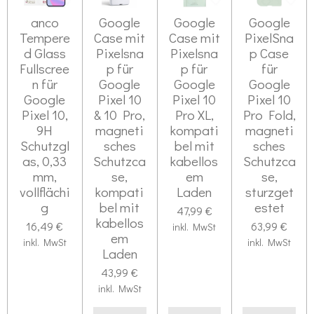
anco
Google
Google
Google
Tempere
Case mit
Case mit
PixelSna
d Glass
Pixelsna
Pixelsna
p Case
Fullscree
p für
p für
für
n für
Google
Google
Google
Google
Pixel 10
Pixel 10
Pixel 10
Pixel 10,
& 10 Pro,
Pro XL,
Pro Fold,
9H
magneti
kompati
magneti
Schutzgl
sches
bel mit
sches
as, 0,33
Schutzca
kabellos
Schutzca
mm,
se,
em
se,
vollflächi
kompati
Laden
sturzget
g
bel mit
estet
47,99 €
kabellos
16,49 €
63,99 €
inkl. MwSt
em
inkl. MwSt
inkl. MwSt
Laden
43,99 €
inkl. MwSt