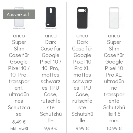
Ausverkauft
anco
anco
anco
anco
Super
Dark
Dark
Super
Slim
Case für
Case für
Slim
Case für
Google
Google
Case für
Google
Pixel 10 /
Pixel 10
Google
Pixel 10 /
10 Pro,
Pro XL,
Pixel 10
10 Pro,
mattes
mattes
Pro XL,
transpar
schwarz
schwarz
ultradün
ent,
es TPU
es TPU
ne
ultradün
Case,
Case,
transpar
nes
rutschfe
rutschfe
ente
Schutzca
ste
ste
Schutzhü
se
Schutzhü
Schutzhü
lle 1,5
lle
lle
mm
8,49 €
9,99 €
9,99 €
10,99 €
inkl. MwSt