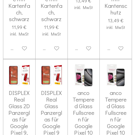
13,49 €
Kartenfa
Kartenfa
Kantensc
inkl. MwSt
ch,
ch,
hutz
schwarz
schwarz
13,49 €
11,99 €
11,99 €
inkl. MwSt
inkl. MwSt
inkl. MwSt
Deaktiviert
Deaktiviert
Deaktiviert
Deaktiviert
DISPLEX
DISPLEX
anco
anco
Real
Real
Tempere
Tempere
Glass 2D
Glass
d Glass
d Glass
Panzergl
Panzergl
Fullscree
Fullscree
as für
as für
n für
n für
Google
Google
Google
Google
Pixel 9,
Pixel 9
Pixel 10
Pixel 10