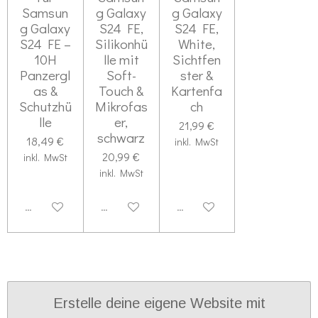
Samsun
g Galaxy
g Galaxy
g Galaxy
S24 FE,
S24 FE,
S24 FE –
Silikonhü
White,
10H
lle mit
Sichtfen
Panzergl
Soft-
ster &
as &
Touch &
Kartenfa
Schutzhü
Mikrofas
ch
lle
er,
21,99 €
schwarz
18,49 €
inkl. MwSt
20,99 €
inkl. MwSt
inkl. MwSt
Deaktiviert
Deaktiviert
Deaktiviert
Erstelle deine eigene Website mit