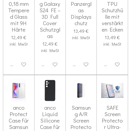
0,18 mm
g Galaxy
Panzergl
TPU
Tempere
S24 FE –
as
Schutzhü
d Glass
3D Full
Displays
lle mit
mit 9H
Cover
chutz
verstärkt
Härte
Schutzgl
en Ecken
13,49 €
as
12,49 €
13,49 €
inkl. MwSt
12,49 €
inkl. MwSt
inkl. MwSt
inkl. MwSt
Deaktiviert
Deaktiviert
Deaktiviert
Deaktiviert
anco
anco
Samsun
SAFE
Protect
Liquid
g A/R
Screen
Case für
Silicone
Screen
Protecto
Samsun
Case für
Protecto
r Ultra-