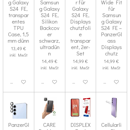
g Galaxy
Samsun
r für
Wide Fit
S24 FE,
g Galaxy
Galaxy
für
transpar
S24 FE,
S24 FE,
Samsun
entes
Silikon
Displays
g Galaxy
TPU
Backcov
chutzfoli
S24 FE –
Case, 1,5
er
e
PanzerGl
mm dünn
schwarz,
transpar
ass
ultradün
ent, 2er-
Displays
13,49 €
n
Set
chutz
inkl. MwSt
14,49 €
14,99 €
14,99 €
inkl. MwSt
inkl. MwSt
inkl. MwSt
Deaktiviert
Deaktiviert
Deaktiviert
Deaktiviert
PanzerGl
CARE
DISPLEX
Cellularli