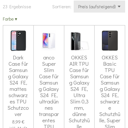
23 Ergebnisse
Sortieren:
Farbe
▾
Dark
anco
OKKES
OKKES
Case für
Super
AIR TPU
Basic
Samsun
Slim
Case für
TPU
g Galaxy
Case für
Samsun
Case für
S24 FE,
Samsun
g Galaxy
Samsun
mattes
g Galaxy
S24 FE,
g Galaxy
schwarz
S24 FE,
Ultra
S24 FE,
es TPU
ultradün
Slim 0,3
schwarz
Schutzco
nes
mm,
e
ver
transpar
dünne
Schutzhü
entes
Schutzhü
lle, Super
8,99 €
TPU
lle
Slim