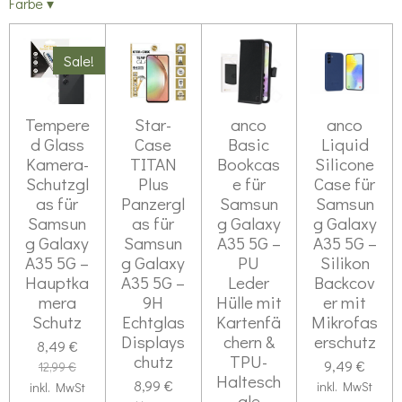
Farbe
▾
Sale!
Tempere
Star-
anco
anco
d Glass
Case
Basic
Liquid
Kamera-
TITAN
Bookcas
Silicone
Schutzgl
Plus
e für
Case für
as für
Panzergl
Samsun
Samsun
Samsun
as für
g Galaxy
g Galaxy
g Galaxy
Samsun
A35 5G –
A35 5G –
A35 5G –
g Galaxy
PU
Silikon
Hauptka
A35 5G –
Leder
Backcov
mera
9H
Hülle mit
er mit
Schutz
Echtglas
Kartenfä
Mikrofas
Displays
chern &
erschutz
8,49 €
chutz
TPU-
9,49 €
12,99 €
Haltesch
8,99 €
inkl. MwSt
inkl. MwSt
ale