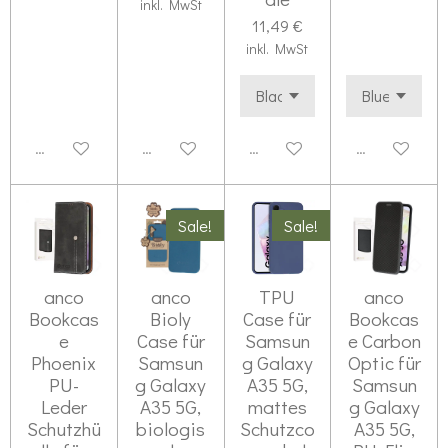
inkl. MwSt
11,49 €
inkl. MwSt
Deaktiviert
Deaktiviert
Deaktiviert
Deaktiviert
Sale!
Sale!
anco
anco
TPU
anco
Bookcas
Bioly
Case für
Bookcas
e
Case für
Samsun
e Carbon
Phoenix
Samsun
g Galaxy
Optic für
PU-
g Galaxy
A35 5G,
Samsun
Leder
A35 5G,
mattes
g Galaxy
Schutzhü
biologis
Schutzco
A35 5G,