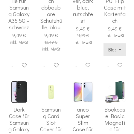
lle für
ch
ver, dark
PU Flip
Samsun
abbaub
blue,
Case mit
g Galaxy
are
rutschfe
Kartenfa
A35 5G –
Schutzhü
st
ch
schwarz
lle, blau
9,49 €
9,49 €
9,49 €
9,49 €
11,99 €
inkl. MwSt
inkl. MwSt
13,49 €
inkl. MwSt
inkl. MwSt
Deaktiviert
Deaktiviert
Deaktiviert
Deaktiviert
Dark
Samsun
anco
Bookcas
Case für
g Card
Super
e Basic
Samsun
Slot
Slim
Magneti
g Galaxy
Cover für
Case für
c für