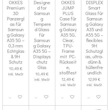
OKKES
Designe
OKKES
DISPLEX
Premium
d for
JUMP
Smart
3D
Samsun
PLUS
Glass für
Panzergl
g
Case für
Samsun
as für
Tempere
Samsun
g Galaxy
Samsun
d Glass
g Galaxy
A35 und
g Galaxy
für
A35 5G,
A55 5G –
A35 5G –
Samsun
Clear,
flexibles
0,3 mm
g Galaxy
TPU-
9H
Echtglas
A35 5G –
Frame
Schutzgl
& 9H
Displays
mit PC-
as, ultra-
Schutz
chutz
Rückseit
dünn &
Glas
e,
hüllenfre
10,49 €
stoßfest
undlich
10,49 €
inkl. MwSt
12,49 €
12,99 €
inkl. MwSt
inkl. MwSt
inkl. MwSt
Deaktiviert
Deaktiviert
Deaktiviert
Deaktiviert