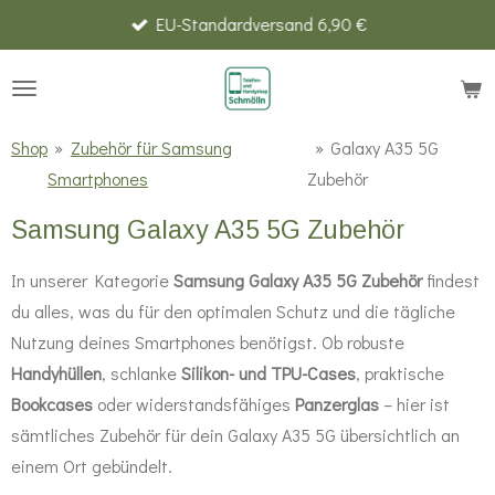
EU-Standardversand 6,90 €
Zum
Hauptinhalt
springen
Shop
»
Zubehör für Samsung
»
Galaxy A35 5G
Smartphones
Zubehör
Samsung Galaxy A35 5G Zubehör
In unserer Kategorie
Samsung Galaxy A35 5G Zubehör
findest
du alles, was du für den optimalen Schutz und die tägliche
Nutzung deines Smartphones benötigst. Ob robuste
Handyhüllen
, schlanke
Silikon- und TPU-Cases
, praktische
Bookcases
oder widerstandsfähiges
Panzerglas
– hier ist
sämtliches Zubehör für dein Galaxy A35 5G übersichtlich an
einem Ort gebündelt.