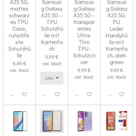
A35 5G,
Samsun
Samsun
Samsun
mattes
g Galaxy
g Galaxy
g Galaxy
schwarz
A35 5G –
A35 5G –
A35 5G,
es TPU
TPU
transpar
PU
Case,
Schutzhü
entes
Leder
rutschfe
lle mit
Ultra-
Handyhü
ste
Kartenfa
Thin
lle mit
Schutzhü
ch
TPU-
Kartenfa
lle
Schutzco
ch, dark
9,99 €
ver
green
9,49 €
inkl. MwSt
9,99 €
9,99 €
inkl. MwSt
inkl. MwSt
inkl. MwSt
Deaktiviert
Deaktiviert
Deaktiviert
Deaktiviert