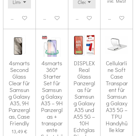
inkl. MwSt
Deaktiviert
Deaktiviert
Deaktiviert
Deaktiviert
4smarts
4smarts
DISPLEX
Cellularli
Second
360°
Real
ne Soft
Glass
Starter
Glass
Case
Clear für
Set für
Panzergl
Transpar
Samsun
Samsun
as für
ent für
g Galaxy
g Galaxy
Samsun
Samsun
A35, 9H
A35 – 9H
g Galaxy
g Galaxy
Panzergl
Panzergl
A35 und
A35 5G –
as, Case
as +
A55 5G –
TPU
Friendly
transpar
10H
Handyhü
ente
Echtglas
lle klar
13,49 €