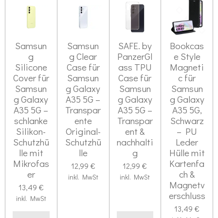
Samsun
Samsun
SAFE. by
Bookcas
g
g Clear
PanzerGl
e Style
Silicone
Case für
ass TPU
Magneti
Cover für
Samsun
Case für
c für
Samsun
g Galaxy
Samsun
Samsun
g Galaxy
A35 5G –
g Galaxy
g Galaxy
A35 5G –
Transpar
A35 5G –
A35 5G,
schlanke
ente
Transpar
Schwarz
Silikon-
Original-
ent &
– PU
Schutzhü
Schutzhü
nachhalti
Leder
lle mit
lle
g
Hülle mit
Mikrofas
Kartenfa
12,99 €
12,99 €
er
ch &
inkl. MwSt
inkl. MwSt
Magnetv
13,49 €
erschluss
inkl. MwSt
13,49 €