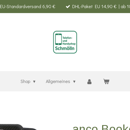
EU-Standardversand 6,90 €
DHL-Paket EU 14,90 € | ab 1
Shop
Allgemeines
anco Book