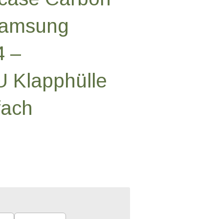
 Samsung
4 –
 Klapphülle
fach