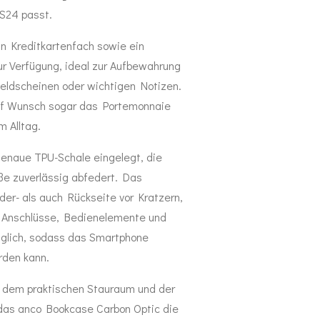
 S24 passt.
in Kreditkartenfach sowie ein
ur Verfügung, ideal zur Aufbewahrung
eldscheinen oder wichtigen Notizen.
auf Wunsch sogar das Portemonnaie
m Alltag.
genaue TPU-Schale eingelegt, die
ße zuverlässig abfedert. Das
der- als auch Rückseite vor Kratzern,
e Anschlüsse, Bedienelemente und
änglich, sodass das Smartphone
rden kann.
, dem praktischen Stauraum und der
t das anco Bookcase Carbon Optic die