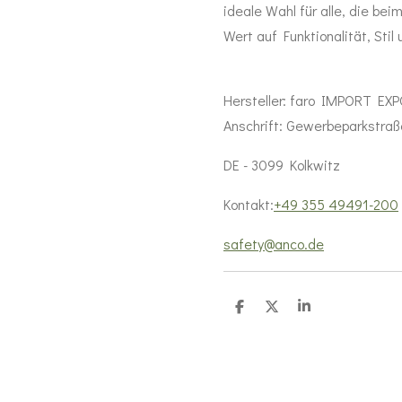
ideale Wahl für alle, die be
Wert auf Funktionalität, Stil
Hersteller: faro IMPORT EX
Anschrift:
Gewerbeparkstraß
DE - 3099 Kolkwitz
Kontakt:
+49 355 49491-200
safety@anco.de
T
T
T
e
e
e
i
i
i
l
l
l
e
e
e
n
n
n