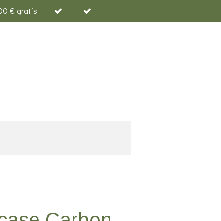
00 € gratis
case Carbon