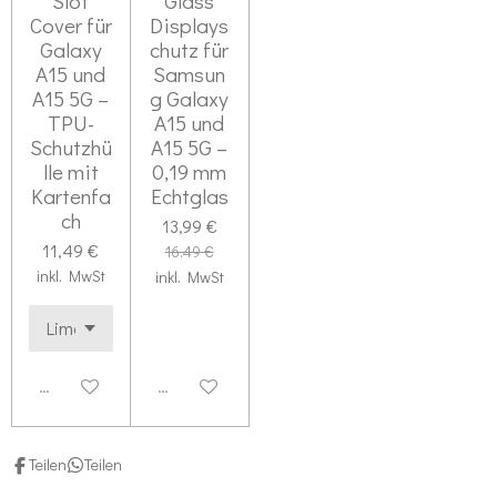
Slot
Glass
0
d
Cover für
Displays
S
e
Galaxy
chutz für
n
t
A15 und
Samsun
e
A15 5G –
g Galaxy
TPU-
A15 und
r
Schutzhü
A15 5G –
n
lle mit
0,19 mm
e
Kartenfa
Echtglas
ch
13,99 €
11,49 €
16,49 €
inkl. MwSt
inkl. MwSt
Deaktiviert
Deaktiviert
Teilen
Teilen