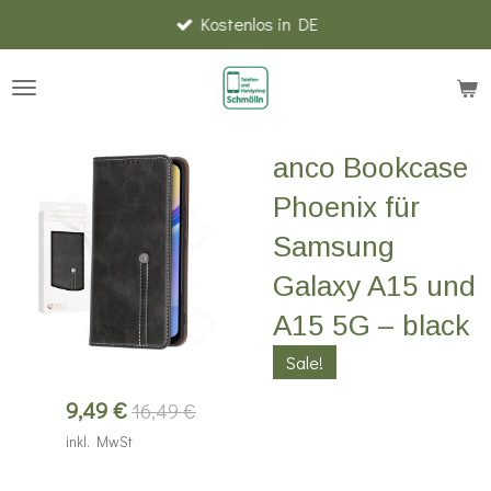
Kostenlos in DE
Zum
Hauptinhalt
springen
anco Bookcase
Phoenix für
Samsung
Galaxy A15 und
A15 5G – black
Sale!
9,49 €
16,49 €
inkl. MwSt