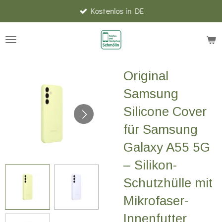
Kostenlos in DE
Zum
Hauptinhalt
springen
Original
Samsung
Silicone Cover
für Samsung
Galaxy A55 5G
– Silikon-
Schutzhülle mit
Mikrofaser-
Innenfutter