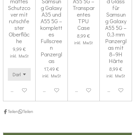
mattes
Samsun
A55 5G –
d Glass
e
Schutzco
g Galaxy
Transpar
für
ver mit
A35 und
entes
Samsun
r
rutschfe
A55 5G –
TPU
g Galaxy
n
ster
komplett
Case
A55 5G –
e
Oberfläc
es
0,3 mm
8,99 €
he
Fullscree
Panzergl
inkl. MwSt
n
as mit
9,99 €
Panzergl
8–9H
inkl. MwSt
as
Härte
17,49 €
8,99 €
inkl. MwSt
inkl. MwSt
Deaktiviert
Deaktiviert
Deaktiviert
Deaktiviert
Teilen
Teilen