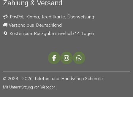
Zahlung & Versand
💳 PayPal, Klarna, Kreditkarte, Überweisung
🚚 Versand aus Deutschland
🔄 Kostenlose Rückgabe innerhalb 14 Tagen
F
I
W
a
n
h
c
s
a
e
t
t
© 2024 - 2026 Telefon- und Handyshop Schmölln
b
a
s
Mit Unterstützung von
Webador
o
g
A
o
r
p
k
a
p
m