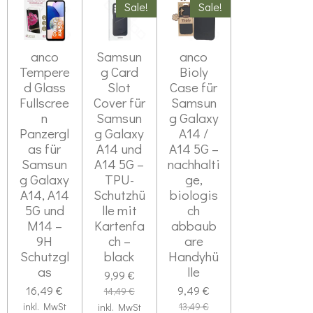
n
n
n
n
n
Sale!
g
Sale!
u
e
e
e
e
a
n
b
g
s
anco
Samsun
anco
e
:
Tempere
g Card
Bioly
n
d Glass
Slot
Case für
0
d
Fullscree
Cover für
Samsun
S
e
n
Samsun
g Galaxy
n
t
Panzergl
g Galaxy
A14 /
e
as für
A14 und
A14 5G –
Samsun
A14 5G –
nachhalti
r
g Galaxy
TPU-
ge,
n
A14, A14
Schutzhü
biologis
e
5G und
lle mit
ch
M14 –
Kartenfa
abbaub
9H
ch –
are
Schutzgl
black
Handyhü
as
lle
9,99 €
16,49 €
9,49 €
14,49 €
inkl. MwSt
13,49 €
inkl. MwSt