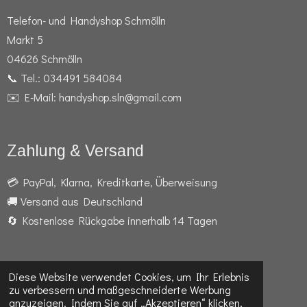
Telefon- und Handyshop Schmölln
Markt 5
04626 Schmölln
📞 Tel.: 034491 584084
✉️ E-Mail: handyshop.sln@gmail.com
Zahlung & Versand
💳 PayPal, Klarna, Kreditkarte, Überweisung
🚚 Versand aus Deutschland
🔄 Kostenlose Rückgabe innerhalb 14 Tagen
Diese Website verwendet Cookies, um Ihr Erlebnis
F
I
W
zu verbessern und maßgeschneiderte Werbung
a
n
h
anzuzeigen. Indem Sie auf „Akzeptieren“ klicken,