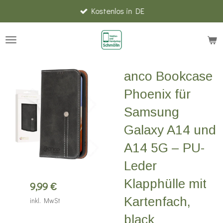
Kostenlos in DE
Zum
Hauptinhalt
springen
anco Bookcase
Phoenix für
Samsung
Galaxy A14 und
A14 5G – PU-
Leder
Klapphülle mit
9,99 €
Kartenfach,
inkl. MwSt
black