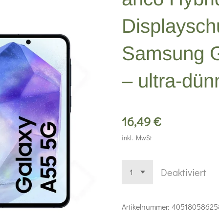
Displayschu
Samsung G
– ultra-dün
16,49 €
inkl. MwSt
Deaktiviert
Artikelnummer:
40518058625