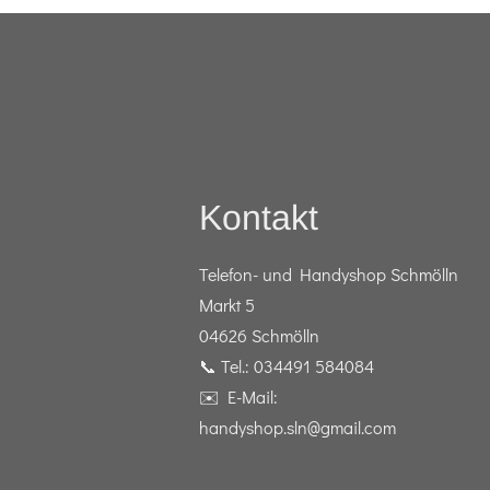
Kontakt
Telefon- und Handyshop Schmölln
Markt 5
04626 Schmölln
📞 Tel.: 034491 584084
✉️ E-Mail:
handyshop.sln@gmail.com