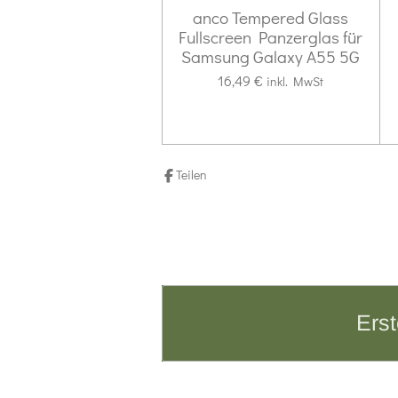
e
anco Tempered Glass
r
Fullscreen Panzerglas für
n
Samsung Galaxy A55 5G
e
16,49 €
inkl. MwSt
Teilen
Erst