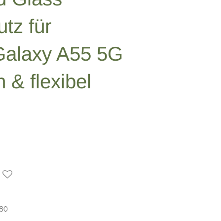
tz für
alaxy A55 5G
n & flexibel
80