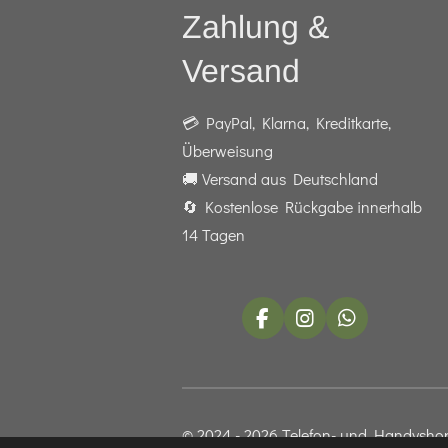
Zahlung &
Versand
💳 PayPal, Klarna, Kreditkarte,
Überweisung
🚚 Versand aus Deutschland
🔄 Kostenlose Rückgabe innerhalb
14 Tagen
F
I
W
a
n
h
c
s
a
e
t
t
b
a
s
o
g
A
© 2024 - 2026 Telefon- und Handysho
o
r
p