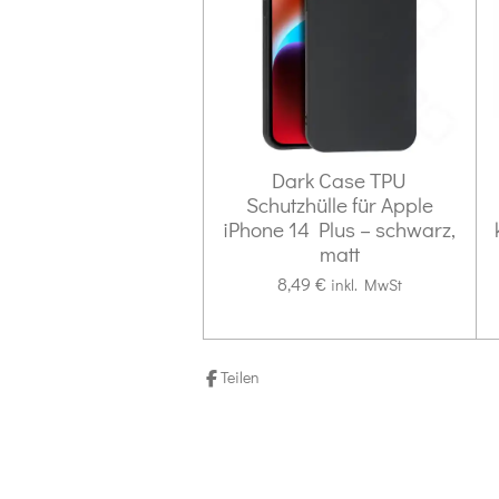
g
s
e
:
n
0
d
S
e
n
t
e
Dark Case TPU
r
Schutzhülle für Apple
n
iPhone 14 Plus – schwarz,
matt
e
8,49 €
inkl. MwSt
Teilen