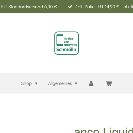
EU-Standardversand 6,90 €
DHL-Paket EU 14,90 € | ab 1
Shop
Allgemeines
anco Liqui