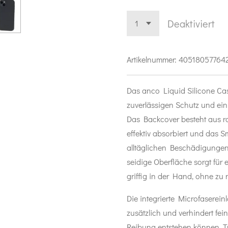
Deaktiviert
Artikelnummer:
40518057764
Das anco Liquid Silicone Cas
zuverlässigen Schutz und ein
Das Backcover besteht aus ro
effektiv absorbiert und das 
alltäglichen Beschädigungen
seidige Oberfläche sorgt für 
griffig in der Hand, ohne zu 
Die integrierte Microfaserein
zusätzlich und verhindert fei
Reibung entstehen können. Tr