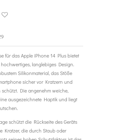
29
e für das Apple iPhone 14 Plus bietet
 hochwertiges, langlebiges Design.
bustem Silikonmaterial, das Stöße
Smartphone sicher vor Kratzern und
 schützt. Die angenehm weiche,
eine ausgezeichnete Haptik und liegt
rutschen.
lage schützt die Rückseite des Geräts
ne Kratzer, die durch Staub oder
otz seines hohen Schutzfaktors ist das