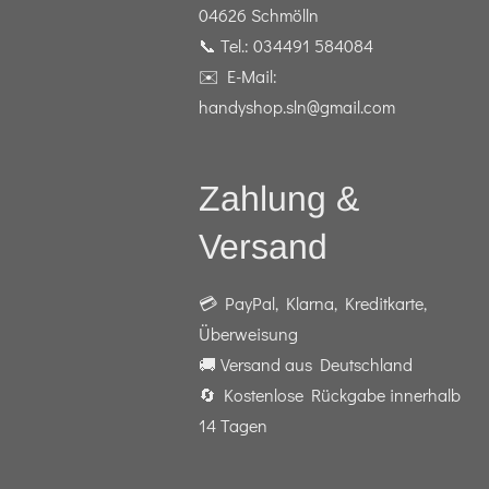
04626 Schmölln
📞 Tel.: 034491 584084
✉️ E-Mail:
handyshop.sln@gmail.com
Zahlung &
Versand
💳 PayPal, Klarna, Kreditkarte,
Überweisung
🚚 Versand aus Deutschland
🔄 Kostenlose Rückgabe innerhalb
14 Tagen