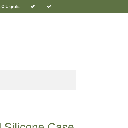
00 € gratis
d Silicone Case