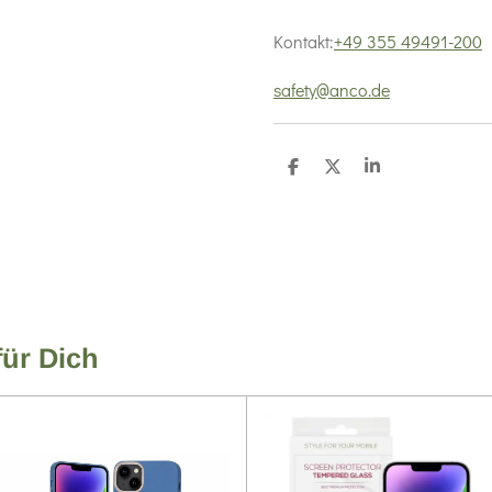
Kontakt:
+49 355 49491-200
safety@anco.de
T
T
T
e
e
e
i
i
i
l
l
l
e
e
e
n
n
n
für Dich