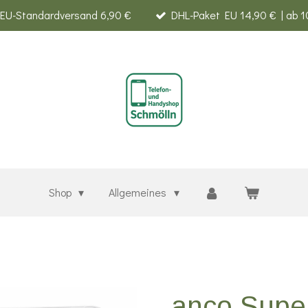
EU-Standardversand 6,90 €
DHL-Paket EU 14,90 € | ab 1
Shop
Allgemeines
anco Supe