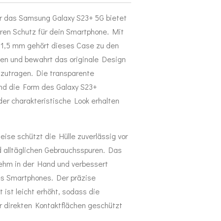
r das Samsung Galaxy S23+ 5G bietet
ren Schutz für dein Smartphone. Mit
r 1,5 mm gehört dieses Case zu den
en und bewahrt das originale Design
fzutragen. Die transparente
und die Form des Galaxy S23+
 der charakteristische Look erhalten
ise schützt die Hülle zuverlässig vor
d alltäglichen Gebrauchsspuren. Das
nehm in der Hand und verbessert
 des Smartphones. Der präzise
ist leicht erhöht, sodass die
r direkten Kontaktflächen geschützt