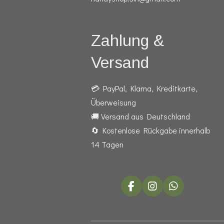
Zahlung &
Versand
💳 PayPal, Klarna, Kreditkarte,
Überweisung
🚚 Versand aus Deutschland
🔄 Kostenlose Rückgabe innerhalb
14 Tagen
F
I
W
a
n
h
c
s
a
e
t
t