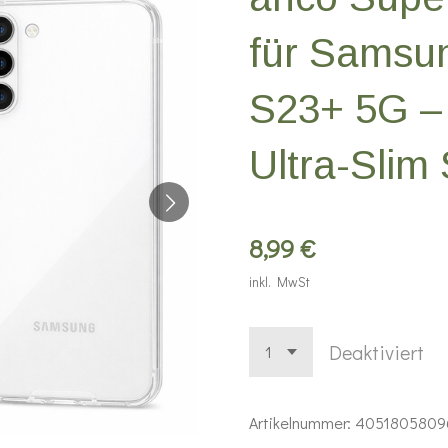
für Samsu
S23+ 5G –
Ultra-Slim
8,99 €
inkl. MwSt
Deaktiviert
Artikelnummer:
4051805809