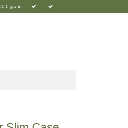
00 € gratis
r Slim Case