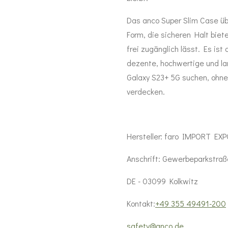
Das anco Super Slim Case ü
Form, die sicheren Halt biet
frei zugänglich lässt. Es ist 
dezente, hochwertige und la
Galaxy S23+ 5G suchen, ohn
verdecken.
Hersteller:
faro IMPORT EXP
Anschrift:
Gewerbeparkstraß
DE - 03099 Kolkwitz
Kontakt:
+49 355 49491-200
safety@anco.de