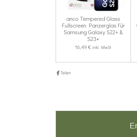
S
e
n
t
anco Tempered Glass
e
Fullscreen Panzerglas für
r
Samsung Galaxy S22+ &
n
S23+
e
16,49 €
inkl. MwSt
Teilen
Er