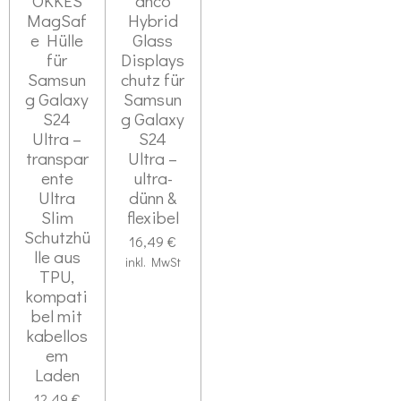
OKKES
anco
s
MagSaf
Hybrid
e
:
e Hülle
Glass
n
0
d
für
Displays
S
e
Samsun
chutz für
n
g Galaxy
Samsun
t
S24
g Galaxy
e
Ultra –
S24
r
transpar
Ultra –
n
ente
ultra-
Ultra
dünn &
e
Slim
flexibel
Schutzhü
16,49 €
lle aus
inkl. MwSt
TPU,
kompati
bel mit
kabellos
em
Laden
12,49 €