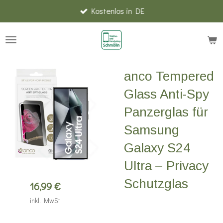
Kostenlos in DE
Zum
Hauptinhalt
springen
anco Tempered
Glass Anti-Spy
Panzerglas für
Samsung
Galaxy S24
Ultra – Privacy
Schutzglas
16,99 €
inkl. MwSt