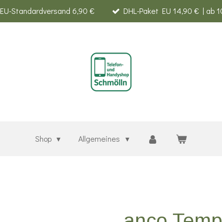
EU-Standardversand 6,90 €
DHL-Paket EU 14,90 € | ab 1
Shop
Allgemeines
anco Temp