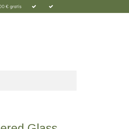
00 € gratis
ered Glass