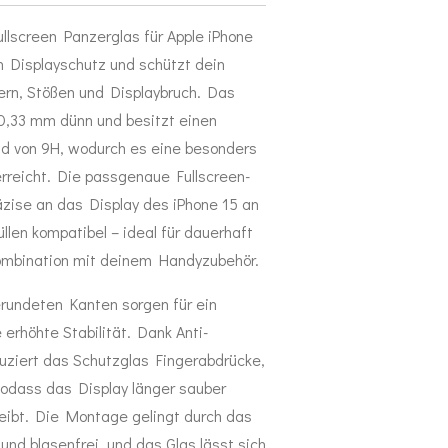
lscreen Panzerglas für Apple iPhone
n Displayschutz und schützt dein
ern, Stößen und Displaybruch. Das
r 0,33 mm dünn und besitzt einen
d von 9H, wodurch es eine besonders
rreicht. Die passgenaue Fullscreen-
zise an das Display des iPhone 15 an
llen kompatibel – ideal für dauerhaft
Kombination mit deinem Handyzubehör.
erundeten Kanten sorgen für ein
erhöhte Stabilität. Dank Anti-
duziert das Schutzglas Fingerabdrücke,
sodass das Display länger sauber
 bleibt. Die Montage gelingt durch das
und blasenfrei, und das Glas lässt sich