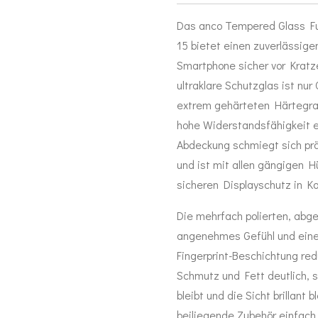
Das anco Tempered Glass Ful
15 bietet einen zuverlässige
Smartphone sicher vor Kratz
ultraklare Schutzglas ist nu
extrem gehärteten Härtegra
hohe Widerstandsfähigkeit e
Abdeckung schmiegt sich prä
und ist mit allen gängigen Hü
sicheren Displayschutz in 
Die mehrfach polierten, abg
angenehmes Gefühl und eine 
Fingerprint-Beschichtung re
Schmutz und Fett deutlich, 
bleibt und die Sicht brillant
beiliegende Zubehör einfach 