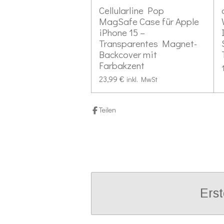
Cellularline Pop
e
MagSafe Case für Apple
r
iPhone 15 –
n
Transparentes Magnet-
e
Backcover mit
Farbakzent
23,99 €
inkl. MwSt
Teilen
Erst