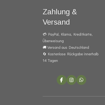
Zahlung &
Versand
💳 PayPal, Klarna, Kreditkarte,
Überweisung
🚚 Versand aus Deutschland
🔄 Kostenlose Rückgabe innerhalb
14 Tagen
F
I
W
a
n
h
c
s
a
e
t
t
b
a
s
o
g
A