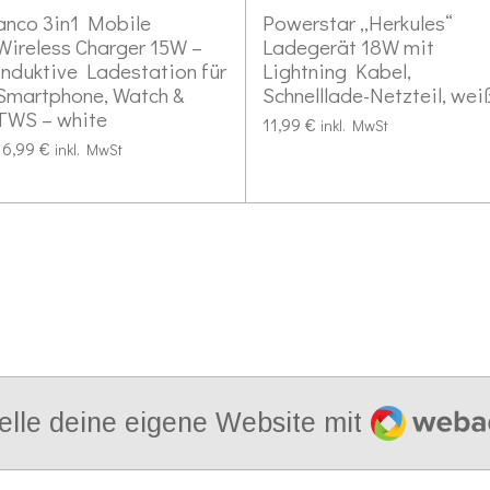
anco 3in1 Mobile
Powerstar „Herkules“
Wireless Charger 15W –
Ladegerät 18W mit
Induktive Ladestation für
Lightning Kabel,
Smartphone, Watch &
Schnelllade-Netzteil, wei
TWS – white
11,99 €
inkl. MwSt
16,99 €
inkl. MwSt
Webador
elle deine eigene Website mit