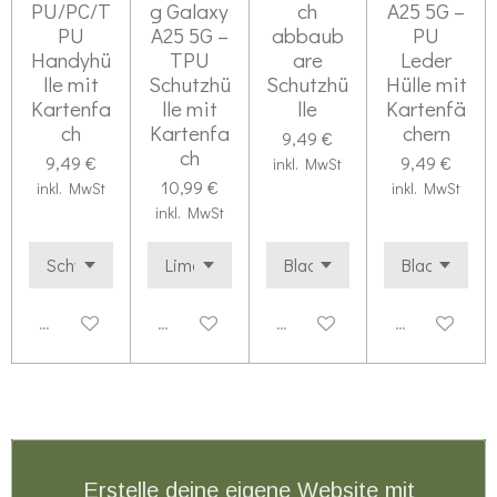
PU/PC/T
g Galaxy
ch
A25 5G –
PU
A25 5G –
abbaub
PU
Handyhü
TPU
are
Leder
lle mit
Schutzhü
Schutzhü
Hülle mit
Kartenfa
lle mit
lle
Kartenfä
ch
Kartenfa
chern
9,49 €
ch
9,49 €
9,49 €
inkl. MwSt
10,99 €
inkl. MwSt
inkl. MwSt
inkl. MwSt
Deaktiviert
Deaktiviert
Deaktiviert
Deaktiviert
Erstelle deine eigene Website mit