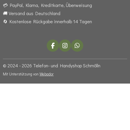
💳 PayPal, Klarna, Kreditkarte, Überweisung
🚚 Versand aus Deutschland
🔄 Kostenlose Rückgabe innerhalb 14 Tagen
F
I
W
a
n
h
c
s
a
e
t
t
© 2024 - 2026 Telefon- und Handyshop Schmölln
b
a
s
Mit Unterstützung von
Webador
o
g
A
o
r
p
k
a
p
m