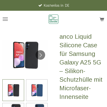
Kostenlos in DE
Zum
Hauptinhalt
springen
anco Liquid
Silicone Case
für Samsung
Galaxy A25 5G
– Silikon-
Schutzhülle mit
Microfaser-
Innenseite