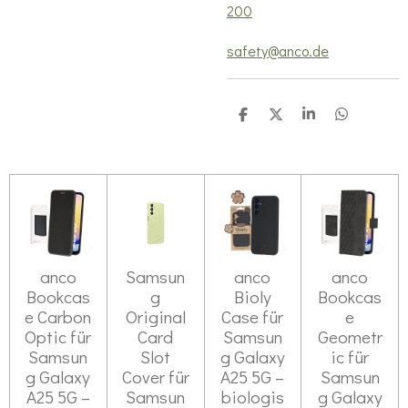
200
safety@anco.de
T
T
T
T
e
e
e
e
i
i
i
i
l
l
l
l
e
e
e
e
n
n
n
n
anco
Samsun
anco
anco
Bookcas
g
Bioly
Bookcas
e Carbon
Original
Case für
e
Optic für
Card
Samsun
Geometr
Samsun
Slot
g Galaxy
ic für
g Galaxy
Cover für
A25 5G –
Samsun
A25 5G –
Samsun
biologis
g Galaxy