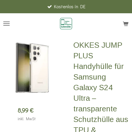
Kostenlos in DE
Zum
Hauptinhalt
springen
OKKES JUMP
PLUS
Handyhülle für
Samsung
Galaxy S24
Ultra –
transparente
8,99 €
Schutzhülle aus
inkl. MwSt
TPU &