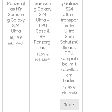
Panzergl
Samsun
g Galaxy
as für
g Galaxy
S24
Samsun
S24
Ultra –
g Galaxy
Ultra –
transpar
S24
TPU
ente
Ultra
Case &
Ultra
9H
Slim
16,49 €
Panzergl
Schutzhü
inkl. MwSt
as
lle aus
TPU,
13,99 €
kompati
inkl. MwSt
bel mit
kabellos
em
Laden
12,49 €
inkl. MwSt