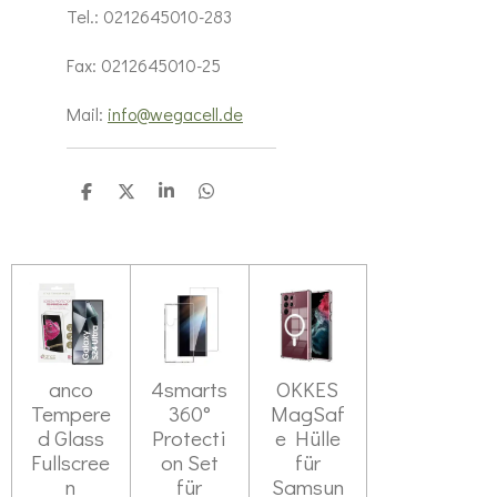
Tel.: 0212645010-283
Fax: 0212645010-25
Mail:
info@wegacell.de
T
T
T
T
e
e
e
e
i
i
i
i
l
l
l
l
e
e
e
e
n
n
n
n
anco
4smarts
OKKES
Tempere
360°
MagSaf
d Glass
Protecti
e Hülle
Fullscree
on Set
für
n
für
Samsun