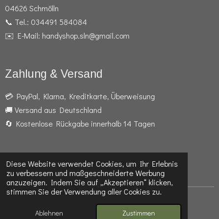
04626 Schmölln
📞 Tel.: 034491 584084
✉️ E-Mail: handyshop.sln@gmail.com
Zahlung & Versand
💳 PayPal, Klarna, Kreditkarte, Überweisung
🚚 Versand aus Deutschland
🔄 Kostenlose Rückgabe innerhalb 14 Tagen
Diese Website verwendet Cookies, um Ihr Erlebnis
F
I
W
zu verbessern und maßgeschneiderte Werbung
a
n
h
anzuzeigen. Indem Sie auf „Akzeptieren“ klicken,
c
s
a
stimmen Sie der Verwendung aller Cookies zu.
e
t
t
© 2024 - 2026 Telefon- und Handyshop Schmölln
b
a
s
Mit Unterstützung von
Webador
Ablehnen
Zustimmen
o
g
A