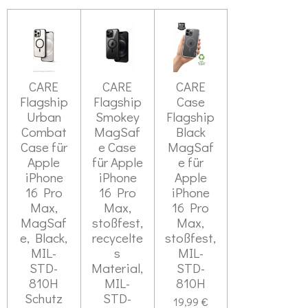
l
l
l
l
e
e
e
e
n
n
n
n
CARE
CARE
CARE
Flagship
Flagship
Case
Urban
Smokey
Flagship
Combat
MagSaf
Black
Case für
e Case
MagSaf
Apple
für Apple
e für
iPhone
iPhone
Apple
16 Pro
16 Pro
iPhone
Max,
Max,
16 Pro
MagSaf
stoßfest,
Max,
e, Black,
recycelte
stoßfest,
MIL-
s
MIL-
STD-
Material,
STD-
810H
MIL-
810H
Schutz
STD-
19,99 €