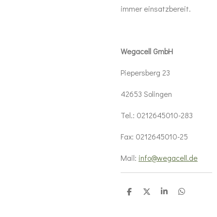
immer einsatzbereit.
Wegacell GmbH
Piepersberg 23
42653 Solingen
Tel.: 0212645010-283
Fax: 0212645010-25
Mail:
info@wegacell.de
T
T
T
T
e
e
e
e
i
i
i
i