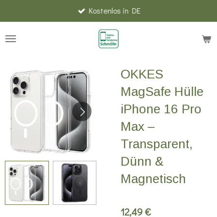
Kostenlos in DE
Zum
Hauptinhalt
springen
OKKES
MagSafe Hülle
iPhone 16 Pro
Max –
Transparent,
Dünn &
Magnetisch
12,49 €