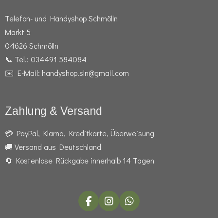
Telefon- und Handyshop Schmölln
Markt 5
04626 Schmölln
📞 Tel.: 034491 584084
✉️ E-Mail: handyshop.sln@gmail.com
Zahlung & Versand
💳 PayPal, Klarna, Kreditkarte, Überweisung
🚚 Versand aus Deutschland
🔄 Kostenlose Rückgabe innerhalb 14 Tagen
F
I
W
a
n
h