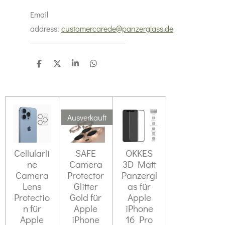
Email
address:
customercarede@panzerglass.de
T
T
T
T
e
e
e
e
i
i
i
i
l
l
l
l
e
e
e
e
n
n
n
n
Ausverkauft
Cellularli
SAFE
OKKES
ne
Camera
3D Matt
Camera
Protector
Panzergl
Lens
Glitter
as für
Protectio
Gold für
Apple
n für
Apple
iPhone
Apple
iPhone
16 Pro