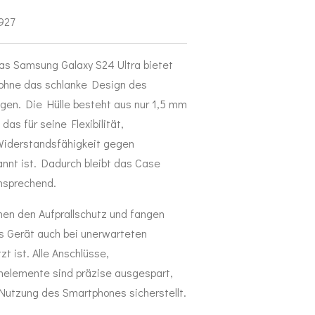
927
as Samsung Galaxy S24 Ultra bietet
 ohne das schlanke Design des
gen. Die Hülle besteht aus nur 1,5 mm
as für seine Flexibilität,
iderstandsfähigkeit gegen
nnt ist. Dadurch bleibt das Case
ansprechend.
hen den Aufprallschutz und fangen
as Gerät auch bei unerwarteten
t ist. Alle Anschlüsse,
nelemente sind präzise ausgespart,
utzung des Smartphones sicherstellt.