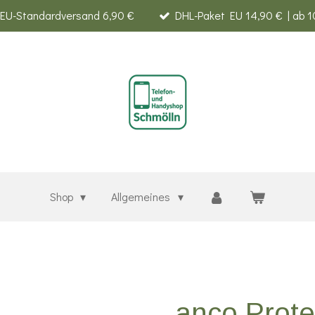
EU-Standardversand 6,90 €
DHL-Paket EU 14,90 € | ab 1
Shop
Allgemeines
anco Prot