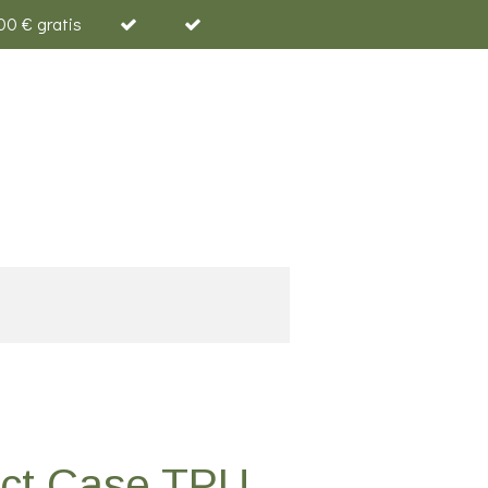
00 € gratis
ect Case TPU