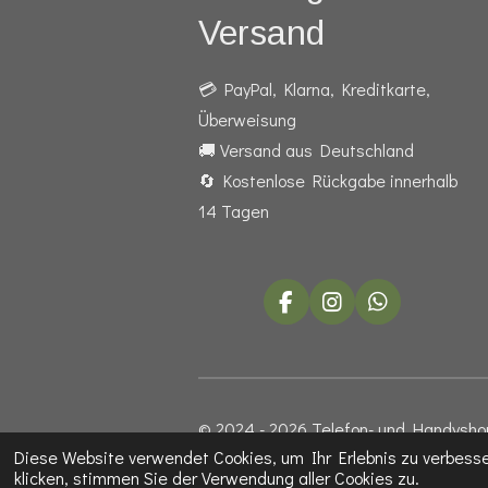
Versand
💳 PayPal, Klarna, Kreditkarte,
Überweisung
🚚 Versand aus Deutschland
🔄 Kostenlose Rückgabe innerhalb
14 Tagen
F
I
W
a
n
h
c
s
a
e
t
t
b
a
s
o
g
A
© 2024 - 2026 Telefon- und Handysho
o
r
p
k
a
p
Diese Website verwendet Cookies, um Ihr Erlebnis zu verbes
m
klicken, stimmen Sie der Verwendung aller Cookies zu.