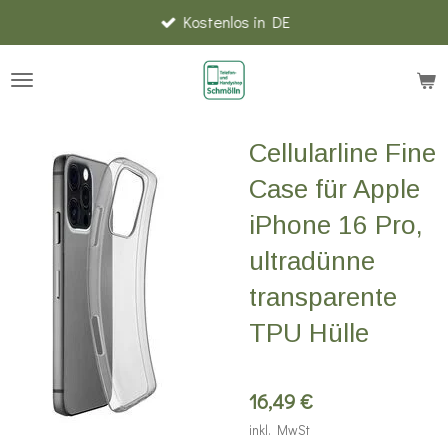
Kostenlos in DE
Zum
Hauptinhalt
springen
Cellularline Fine
Case für Apple
iPhone 16 Pro,
ultradünne
transparente
TPU Hülle
16,49 €
inkl. MwSt