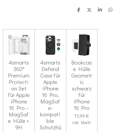
T
T
T
T
e
e
e
e
i
i
i
i
l
l
l
l
e
e
e
e
n
n
n
n
4smarts
4smarts
Bookcas
360°
Defend
e Hülle
Premium
Case für
Geometr
Protecti
Apple
ic
on Set
iPhone
schwarz
für Apple
16 Pro,
für
iPhone
MagSaf
iPhone
16 Pro –
e-
16 Pro
MagSaf
kompati
13,99 €
e Hülle +
ble
inkl. MwSt
9H
Schutzhü