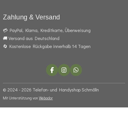
Zahlung & Versand
💳 PayPal, Klarna, Kreditkarte, Überweisung
🚚 Versand aus Deutschland
🔄 Kostenlose Rückgabe innerhalb 14 Tagen
F
I
W
a
n
h
c
s
a
e
t
t
© 2024 - 2026 Telefon- und Handyshop Schmölln
b
a
s
Mit Unterstützung von
Webador
o
g
A
o
r
p
k
a
p
m