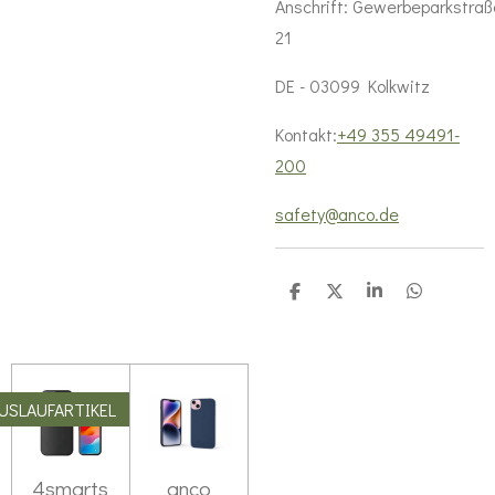
Anschrift:
Gewerbeparkstraß
21
DE - 03099 Kolkwitz
Kontakt:
+49 355 49491-
200
safety@anco.de
T
T
T
T
e
e
e
e
i
i
i
i
l
l
l
l
e
e
e
e
n
n
n
n
USLAUFARTIKEL
4smarts
anco