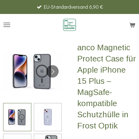
EU-Standardversand 6,90 €
Zum
Hauptinhalt
springen
anco Magnetic
Protect Case für
Apple iPhone
15 Plus –
MagSafe-
kompatible
Schutzhülle in
Frost Optik