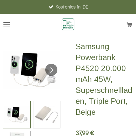
Kostenlos in DE
Zum
Hauptinhalt
springen
Samsung
Powerbank
P4520 20.000
mAh 45W,
Superschnelllad
en, Triple Port,
Beige
37,99 €