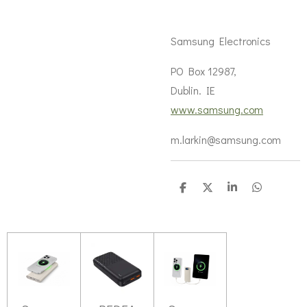
Samsung Electronics
PO Box 12987,
Dublin. IE
www.samsung.com
m.larkin@samsung.com
T
T
T
T
e
e
e
e
i
i
i
i
l
l
l
l
e
e
e
e
n
n
n
n