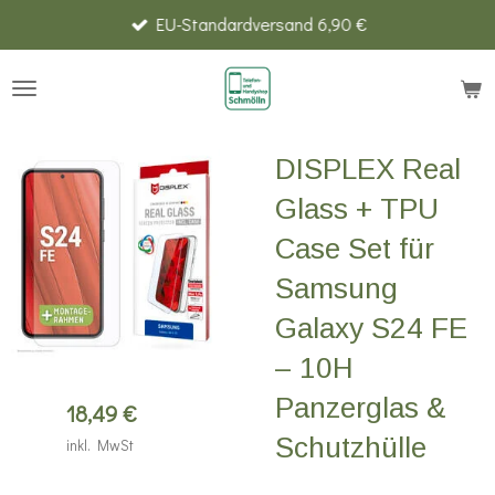
EU-Standardversand 6,90 €
Zum
Hauptinhalt
springen
DISPLEX Real
Glass + TPU
Case Set für
Samsung
Galaxy S24 FE
– 10H
Panzerglas &
18,49 €
Schutzhülle
inkl. MwSt