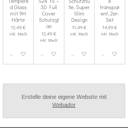
Tempere
S24 FE –
Schutzhü
e
d Glass
3D Full
lle, Super
transpar
mit 9H
Cover
Slim
ent, 2er-
Härte
Schutzgl
Design
Set
as
12,49 €
11,49 €
14,99 €
12,49 €
inkl. MwSt
inkl. MwSt
inkl. MwSt
inkl. MwSt
Deaktiviert
Deaktiviert
Deaktiviert
Deaktiviert
Erstelle deine eigene Website mit
Webador