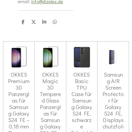
email:
info@displex.de
T
T
T
T
e
e
e
e
i
i
i
i
l
l
l
l
e
e
e
e
n
n
n
n
OKKES
OKKES
OKKES
Samsun
Premium
Magic
Basic
g A/R
3D
3D
TPU
Screen
Panzergl
Tempere
Case für
Protecto
as für
d Glass
Samsun
r für
Samsun
Panzergl
g Galaxy
Galaxy
g Galaxy
as für
S24 FE,
S24 FE,
S24 FE –
Samsun
schwarz
Displays
0,18 mm
g Galaxy
e
chutzfoli