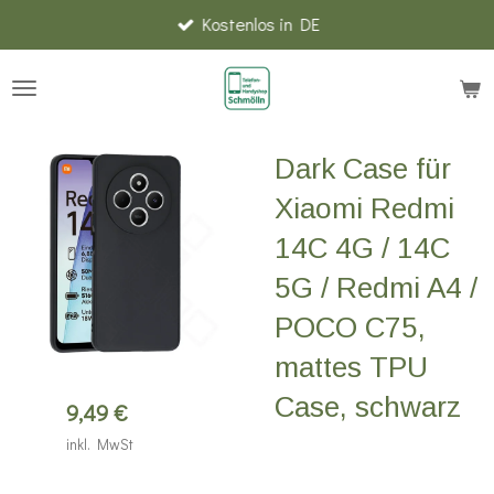
Kostenlos in DE
Zum
Hauptinhalt
springen
Dark Case für
Xiaomi Redmi
14C 4G / 14C
5G / Redmi A4 /
POCO C75,
mattes TPU
Case, schwarz
9,49 €
inkl. MwSt