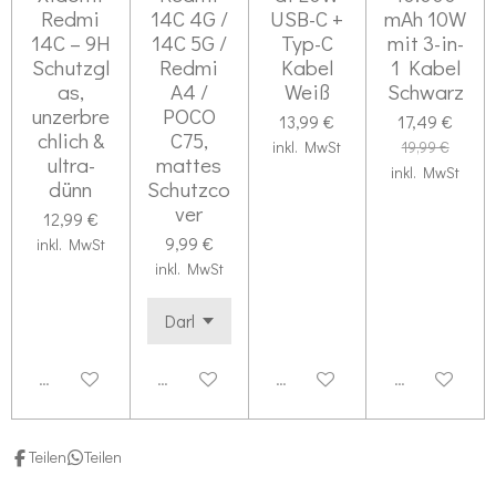
S
e
Redmi
14C 4G /
USB-C +
mAh 10W
n
t
14C – 9H
14C 5G /
Typ-C
mit 3-in-
e
Schutzgl
Redmi
Kabel
1 Kabel
as,
A4 /
Weiß
Schwarz
r
unzerbre
POCO
13,99 €
17,49 €
n
chlich &
C75,
inkl. MwSt
19,99 €
e
ultra-
mattes
inkl. MwSt
dünn
Schutzco
ver
12,99 €
9,99 €
inkl. MwSt
inkl. MwSt
Deaktiviert
Deaktiviert
Deaktiviert
Deaktiviert
Teilen
Teilen