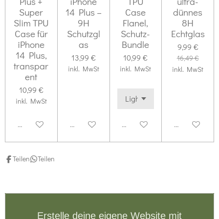
Plus +
iPhone
TPU
ultra-
n
Super
14 Plus –
Case
dünnes
e
Slim TPU
9H
Flanel,
8H
Case für
Schutzgl
Schutz-
Echtglas
iPhone
as
Bundle
9,99 €
14 Plus,
13,99 €
10,99 €
16,49 €
transpar
inkl. MwSt
inkl. MwSt
inkl. MwSt
ent
10,99 €
inkl. MwSt
Deaktiviert
Deaktiviert
Deaktiviert
Deaktiviert
Teilen
Teilen
Erstelle deine eigene Website mit