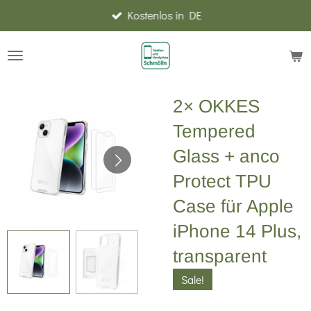
Kostenlos in DE
Zum
Hauptinhalt
springen
2× OKKES
Tempered
Glass + anco
Protect TPU
Case für Apple
iPhone 14 Plus,
transparent
Sale!