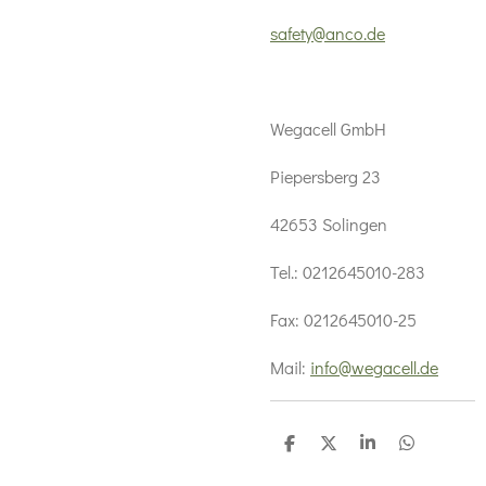
safety@anco.de
Wegacell GmbH
Piepersberg 23
42653 Solingen
Tel.: 0212645010-283
Fax: 0212645010-25
Mail:
info@wegacell.de
T
T
T
T
e
e
e
e
i
i
i
i