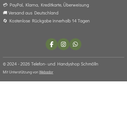
💳 PayPal, Klarna, Kreditkarte, Überweisung
🚚 Versand aus Deutschland
🔄 Kostenlose Rückgabe innerhalb 14 Tagen
F
I
W
a
n
h
c
s
a
e
t
t
© 2024 - 2026 Telefon- und Handyshop Schmölln
b
a
s
Mit Unterstützung von
Webador
o
g
A
o
r
p
k
a
p
m