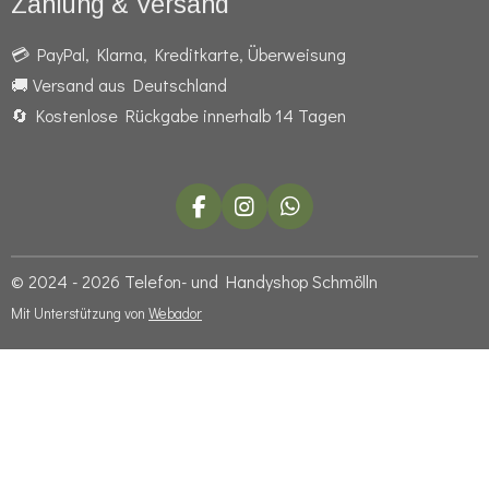
Zahlung & Versand
💳 PayPal, Klarna, Kreditkarte, Überweisung
🚚 Versand aus Deutschland
🔄 Kostenlose Rückgabe innerhalb 14 Tagen
F
I
W
a
n
h
c
s
a
e
t
t
© 2024 - 2026 Telefon- und Handyshop Schmölln
b
a
s
Mit Unterstützung von
Webador
o
g
A
o
r
p
k
a
p
m