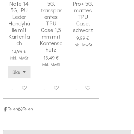
e
Note 14
5G,
Pro+ 5G,
5G, PU
transpar
mattes
r
Leder
entes
TPU
n
Handyhü
TPU
Case,
e
lle mit
Case 1,5
schwarz
Kartenfa
mm mit
9,99 €
ch
Kantensc
inkl. MwSt
hutz
13,99 €
13,49 €
inkl. MwSt
inkl. MwSt
Deaktiviert
Deaktiviert
Deaktiviert
Teilen
Teilen