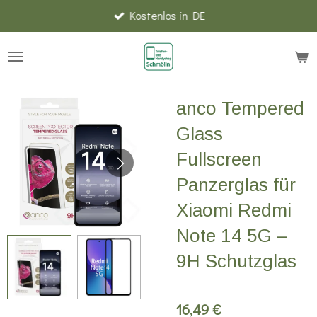
Kostenlos in DE
Zum
Hauptinhalt
springen
anco Tempered
Glass
Fullscreen
Panzerglas für
Xiaomi Redmi
Note 14 5G –
9H Schutzglas
16,49 €