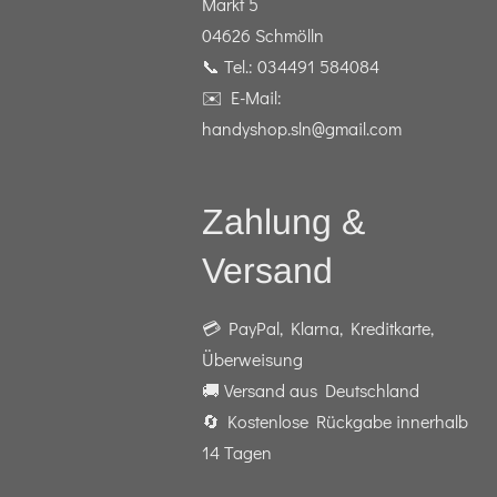
Markt 5
04626 Schmölln
📞 Tel.: 034491 584084
✉️ E-Mail:
handyshop.sln@gmail.com
Zahlung &
Versand
💳 PayPal, Klarna, Kreditkarte,
Überweisung
🚚 Versand aus Deutschland
🔄 Kostenlose Rückgabe innerhalb
14 Tagen