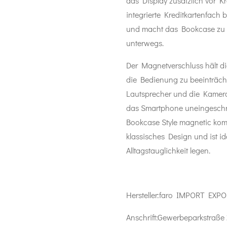
das Display zusätzlich vor K
integrierte Kreditkartenfach 
und macht das Bookcase zu e
unterwegs.
Der Magnetverschluss hält di
die Bedienung zu beeinträchti
Lautsprecher und die Kamera 
das Smartphone uneingeschr
Bookcase Style magnetic komb
klassisches Design und ist ide
Alltagstauglichkeit legen.
Hersteller:
faro IMPORT EXPO
Anschrift:
Gewerbeparkstraße 