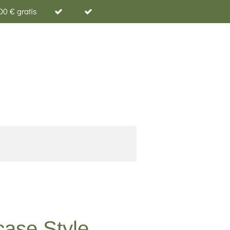
00 € gratis
ase Style