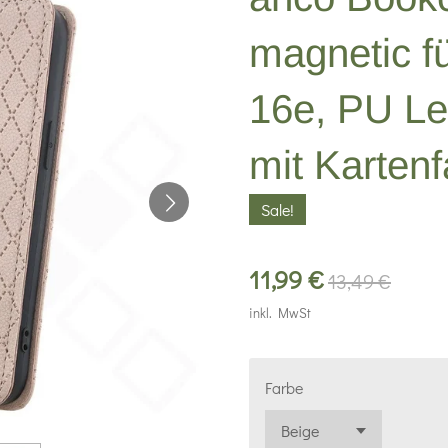
magnetic f
16e, PU Le
mit Karten
Sale!
11,99 €
13,49 €
inkl. MwSt
Farbe