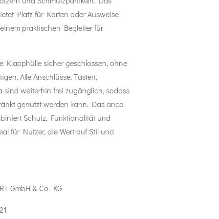
ratzern und Schmutzpartikeln. Das
bietet Platz für Karten oder Ausweise
inem praktischen Begleiter für
e Klapphülle sicher geschlossen, ohne
gen. Alle Anschlüsse, Tasten,
sind weiterhin frei zugänglich, sodass
änkt genutzt werden kann. Das anco
iniert Schutz, Funktionalität und
al für Nutzer, die Wert auf Stil und
RT GmbH & Co. KG
21