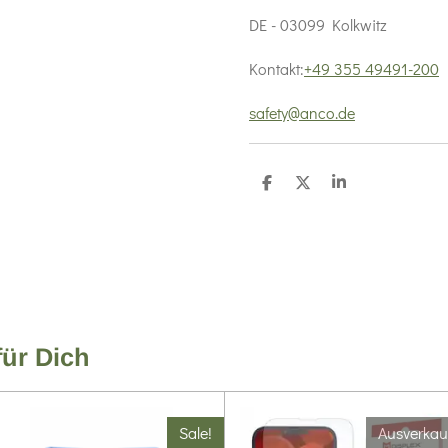
DE - 03099 Kolkwitz
Kontakt:
+49 355 49491-200
safety@anco.de
T
T
T
e
e
e
i
i
i
l
l
l
e
e
e
n
n
n
für Dich
Sale!
Ausverkau