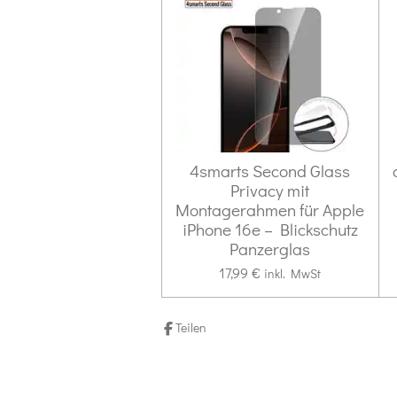
e
e
e
e
n
b
g
s
e
:
n
0
d
S
e
n
t
e
4smarts Second Glass
r
Privacy mit
n
Montagerahmen für Apple
iPhone 16e – Blickschutz
e
Panzerglas
17,99 €
inkl. MwSt
Teilen