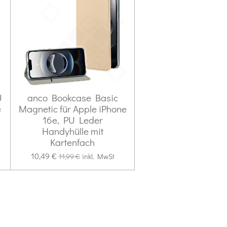
U
anco Bookcase Basic
e
Magnetic für Apple iPhone
16e, PU Leder
Handyhülle mit
Kartenfach
10,49 €
11,99 €
inkl. MwSt