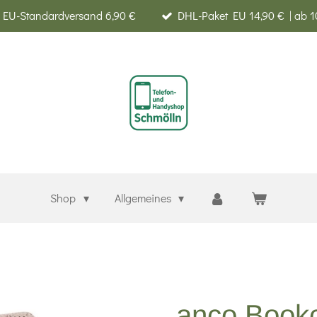
EU-Standardversand 6,90 €
DHL-Paket EU 14,90 € | ab 1
Shop
Allgemeines
anco Bookc