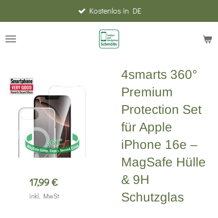
Kostenlos in DE
Zum
Hauptinhalt
springen
4smarts 360°
Premium
Protection Set
für Apple
iPhone 16e –
MagSafe Hülle
& 9H
17,99 €
Schutzglas
inkl. MwSt