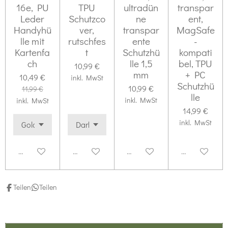
16e, PU
TPU
ultradün
transpar
r
Leder
Schutzco
ne
ent,
n
Handyhü
ver,
transpar
MagSafe
e
lle mit
rutschfes
ente
-
Kartenfa
t
Schutzhü
kompati
ch
lle 1,5
bel, TPU
10,99 €
mm
+ PC
10,49 €
inkl. MwSt
Schutzhü
10,99 €
11,99 €
lle
inkl. MwSt
inkl. MwSt
14,99 €
inkl. MwSt
Deaktiviert
Deaktiviert
Deaktiviert
Deaktiviert
Teilen
Teilen