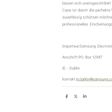
lassen sich uneingeschrän
Case ist damit die perfekte 
zuverlässig schützen möchte
professionelles Erscheinungs
Importeur:
Samsung Electron
Anschrift:
PO Box 12987
IE - Dublin
Kontakt:
m.larkin@samsung.
T
T
T
e
e
e
i
i
i
l
l
l