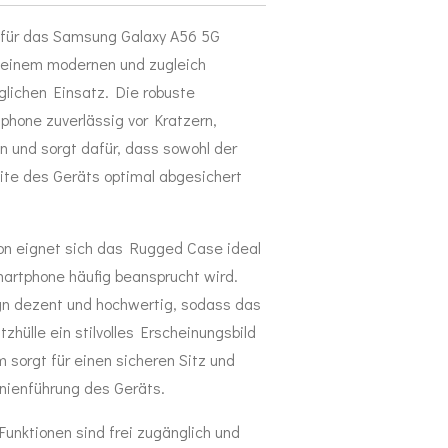
ür das Samsung Galaxy A56 5G
 einem modernen und zugleich
glichen Einsatz. Die robuste
hone zuverlässig vor Kratzern,
 und sorgt dafür, dass sowohl der
te des Geräts optimal abgesichert
ion eignet sich das Rugged Case ideal
martphone häufig beansprucht wird.
ign dezent und hochwertig, sodass das
zhülle ein stilvolles Erscheinungsbild
 sorgt für einen sicheren Sitz und
inienführung des Geräts.
Funktionen sind frei zugänglich und