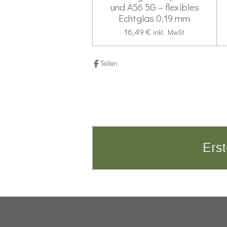
und A56 5G – flexibles
e
Echtglas 0,19 mm
16,49 €
inkl. MwSt
Teilen
Erst