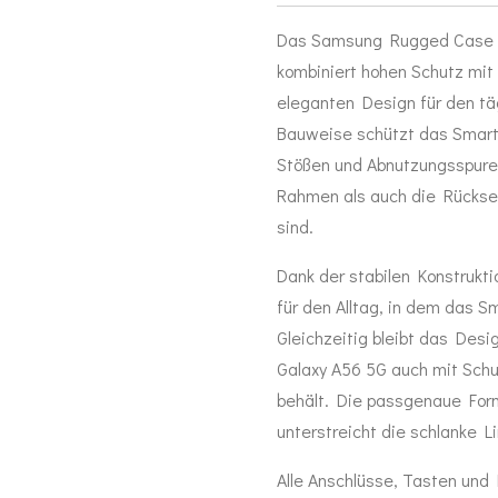
Das Samsung Rugged Case f
kombiniert hohen Schutz mit
eleganten Design für den tä
Bauweise schützt das Smartp
Stößen und Abnutzungsspuren
Rahmen als auch die Rücksei
sind.
Dank der stabilen Konstrukt
für den Alltag, in dem das S
Gleichzeitig bleibt das Des
Galaxy A56 5G auch mit Schut
behält. Die passgenaue Form
unterstreicht die schlanke L
Alle Anschlüsse, Tasten und 