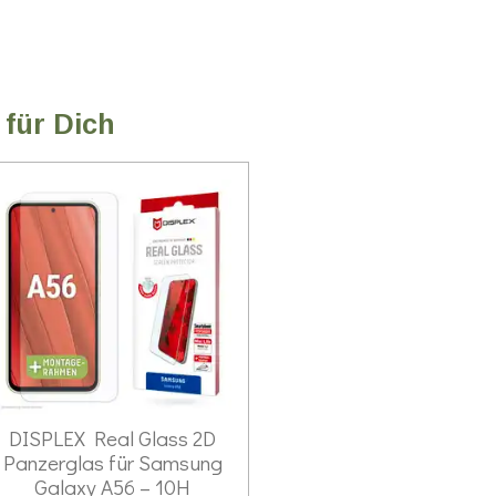
e
e
e
n
n
n
 für Dich
DISPLEX Real Glass 2D
Panzerglas für Samsung
Galaxy A56 – 10H