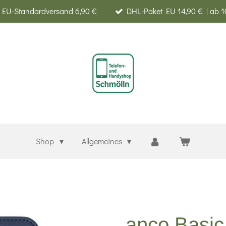
EU-Standardversand 6,90 €
DHL-Paket EU 14,90 € | ab 1
Shop
Allgemeines
anco Basic