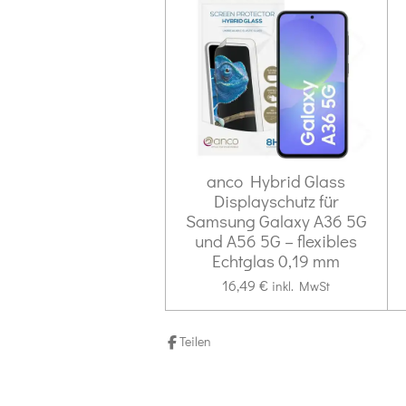
e
e
e
e
a
n
b
g
s
e
:
n
0
d
S
e
n
t
e
anco Hybrid Glass
r
Displayschutz für
n
Samsung Galaxy A36 5G
und A56 5G – flexibles
e
Echtglas 0,19 mm
16,49 €
inkl. MwSt
Teilen