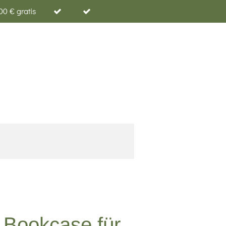
00 € gratis
 Bookcase für