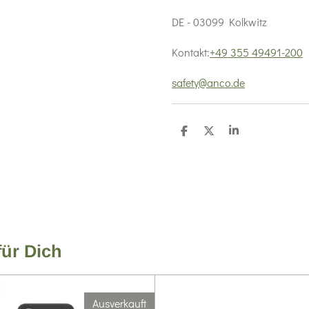
DE - 03099 Kolkwitz
Kontakt:
+49 355 49491-200
safety@anco.de
T
T
T
e
e
e
i
i
i
l
l
l
e
e
e
n
n
n
für Dich
Ausverkauft