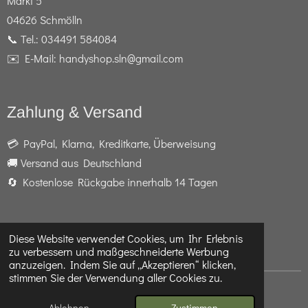
Markt 5
04626 Schmölln
📞 Tel.: 034491 584084
✉️ E-Mail: handyshop.sln@gmail.com
Zahlung & Versand
💳 PayPal, Klarna, Kreditkarte, Überweisung
🚚 Versand aus Deutschland
🔄 Kostenlose Rückgabe innerhalb 14 Tagen
Diese Website verwendet Cookies, um Ihr Erlebnis
F
I
W
zu verbessern und maßgeschneiderte Werbung
a
n
h
anzuzeigen. Indem Sie auf „Akzeptieren“ klicken,
c
s
a
stimmen Sie der Verwendung aller Cookies zu.
e
t
t
© 2024 - 2026 Telefon- und Handyshop Schmölln
b
a
s
Mit Unterstützung von
Webador
Ablehnen
Zustimmen