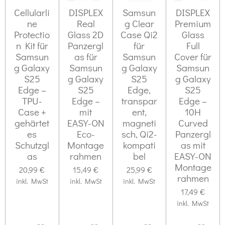
g
s
Cellularli
DISPLEX
Samsun
DISPLEX
e
:
ne
Real
g Clear
Premium
n
Protectio
Glass 2D
Case Qi2
Glass
0
d
n Kit für
Panzergl
für
Full
S
e
Samsun
as für
Samsun
Cover für
n
t
g Galaxy
Samsun
g Galaxy
Samsun
e
S25
g Galaxy
S25
g Galaxy
Edge –
S25
Edge,
S25
r
TPU-
Edge –
transpar
Edge –
n
Case +
mit
ent,
10H
e
gehärtet
EASY-ON
magneti
Curved
es
Eco-
sch, Qi2-
Panzergl
Schutzgl
Montage
kompati
as mit
as
rahmen
bel
EASY-ON
Montage
20,99 €
15,49 €
25,99 €
rahmen
inkl. MwSt
inkl. MwSt
inkl. MwSt
17,49 €
inkl. MwSt