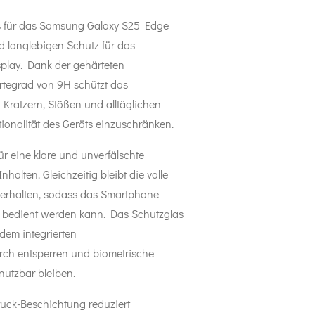
 für das Samsung Galaxy S25 Edge
d langlebigen Schutz für das
play. Dank der gehärteten
rtegrad von 9H schützt das
r Kratzern, Stößen und alltäglichen
onalität des Geräts einzuschränken.
r eine klare und unverfälschte
halten. Gleichzeitig bleibt die volle
 erhalten, sodass das Smartphone
e bedient werden kann. Das Schutzglas
 dem integrierten
ch entsperren und biometrische
nutzbar bleiben.
ruck-Beschichtung reduziert