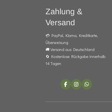
Zahlung &
Versand
💳 PayPal, Klarna, Kreditkarte,
Überweisung
🚚 Versand aus Deutschland
🔄 Kostenlose Rückgabe innerhalb
14 Tagen
F
I
W
a
n
h
c
s
a
e
t
t
b
a
s
o
g
A