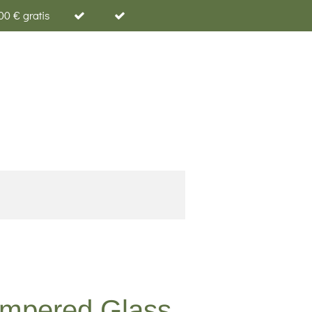
00 € gratis
mpered Glass