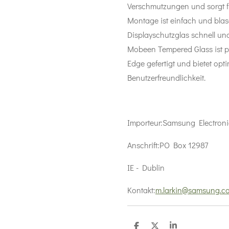
Verschmutzungen und sorgt fü
Montage ist einfach und blas
Displayschutzglas schnell u
Mobeen Tempered Glass ist 
Edge gefertigt und bietet opt
Benutzerfreundlichkeit.
Importeur:
Samsung Electroni
Anschrift:
PO Box 12987
IE - Dublin
Kontakt:
m.larkin@samsung.c
T
T
T