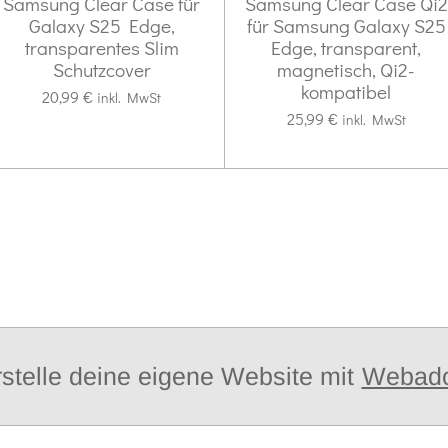
Samsung Clear Case für
Samsung Clear Case Qi2
Galaxy S25 Edge,
für Samsung Galaxy S25
transparentes Slim
Edge, transparent,
Schutzcover
magnetisch, Qi2-
kompatibel
20,99 €
inkl. MwSt
25,99 €
inkl. MwSt
stelle deine eigene Website mit
Webad