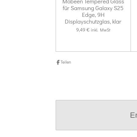
Mobeen Tempered Glass
r
für Samsung Galaxy S25
n
Edge, 9H
Displayschutzglas, klar
e
9,49 €
inkl. MwSt
Teilen
Er