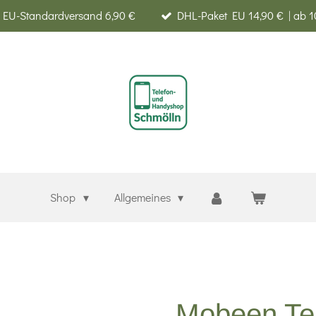
EU-Standardversand 6,90 €
DHL-Paket EU 14,90 € | ab 1
Shop
Allgemeines
Mobeen Te