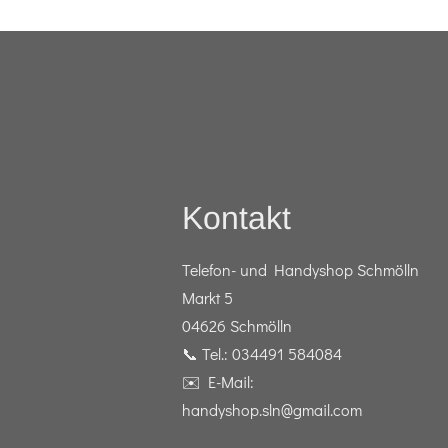
Kontakt
Telefon- und Handyshop Schmölln
Markt 5
04626 Schmölln
📞 Tel.: 034491 584084
✉️ E-Mail:
handyshop.sln@gmail.com