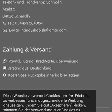
Telefon- und Handyshop Schmölln
Markt 5
04626 Schmölln
📞 Tel.: 034491 584084
✉️ E-Mail: handyshop.sln@gmail.com
Zahlung & Versand
💳 PayPal, Klarna, Kreditkarte, Überweisung
🚚 Versand aus Deutschland
🔄 Kostenlose Rückgabe innerhalb 14 Tagen
Diese Website verwendet Cookies, um Ihr Erlebnis
F
I
W
zu verbessern und maßgeschneiderte Werbung
a
n
h
anzuzeigen. Indem Sie auf „Akzeptieren“ klicken,
c
s
a
stimmen Sie der Verwendung aller Cookies zu.