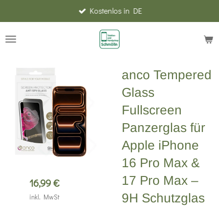
Kostenlos in DE
Zum
Hauptinhalt
springen
anco Tempered
Glass
Fullscreen
Panzerglas für
Apple iPhone
16 Pro Max &
17 Pro Max –
16,99 €
9H Schutzglas
inkl. MwSt