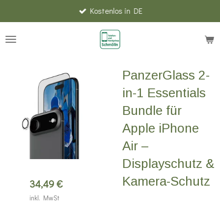
Kostenlos in DE
Zum
Hauptinhalt
springen
PanzerGlass 2-
in-1 Essentials
Bundle für
Apple iPhone
Air –
Displayschutz &
Kamera-Schutz
34,49 €
inkl. MwSt