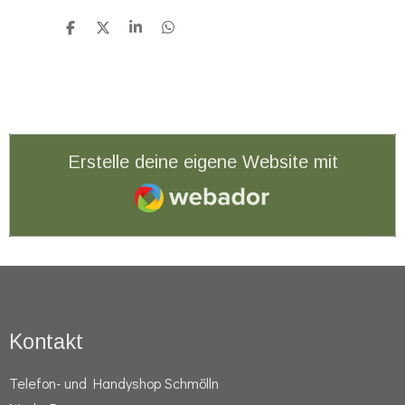
T
T
T
T
e
e
e
e
i
i
i
i
l
l
l
l
e
e
e
e
n
n
n
n
Erstelle deine eigene Website mit
Webador
Kontakt
Telefon- und Handyshop Schmölln