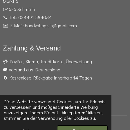
Markt 5
04626 Schmölln
📞 Tel.: 034491 584084
✉️ E-Mail: handyshop.sln@gmail.com
Zahlung & Versand
💳 PayPal, Klarna, Kreditkarte, Überweisung
🚚 Versand aus Deutschland
🔄 Kostenlose Rückgabe innerhalb 14 Tagen
Diese Website verwendet Cookies, um Ihr Erlebnis
F
I
W
zu verbessern und maßgeschneiderte Werbung
a
n
h
anzuzeigen. Indem Sie auf „Akzeptieren“ klicken,
c
s
a
stimmen Sie der Verwendung aller Cookies zu.
e
t
t
© 2024 - 2026 Telefon- und Handyshop Schmölln
b
a
s