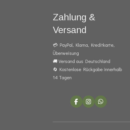
Zahlung &
Versand
💳 PayPal, Klarna, Kreditkarte,
Überweisung
🚚 Versand aus Deutschland
🔄 Kostenlose Rückgabe innerhalb
14 Tagen
F
I
W
a
n
h
c
s
a
e
t
t
b
a
s