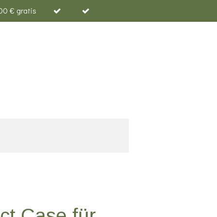
00 € gratis
ct Case für