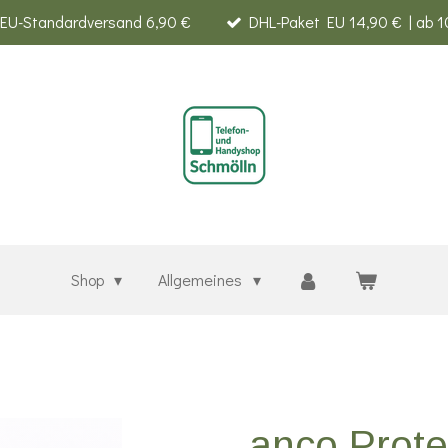
EU-Standardversand 6,90 €
DHL-Paket EU 14,90 € | ab 1
Shop
Allgemeines
anco Prote