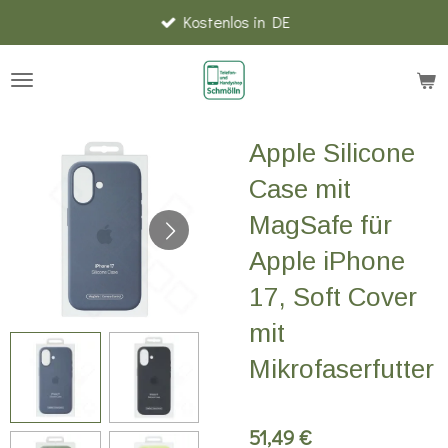
Kostenlos in DE
Zum
Hauptinhalt
springen
Apple Silicone
Case mit
MagSafe für
Apple iPhone
17, Soft Cover
mit
Mikrofaserfutter
51,49 €