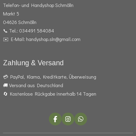
Telefon- und Handyshop Schmölln
Markt 5
04626 Schmölln
📞 Tel.: 034491 584084
✉️ E-Mail: handyshop.sln@gmail.com
Zahlung & Versand
💳 PayPal, Klarna, Kreditkarte, Überweisung
🚚 Versand aus Deutschland
🔄 Kostenlose Rückgabe innerhalb 14 Tagen
F
I
W
a
n
h
c
s
a