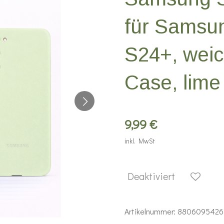
für Samsu
S24+, weic
Case, lime
9,99 €
inkl. MwSt
Deaktiviert
Artikelnummer:
8806095426