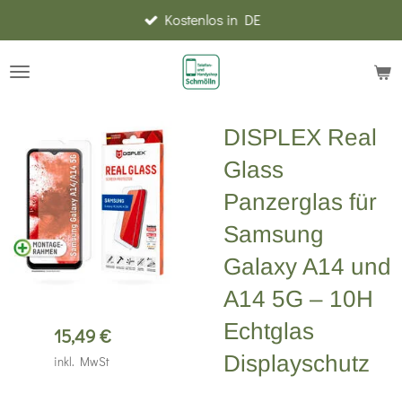
Kostenlos in DE
Zum
Hauptinhalt
springen
DISPLEX Real
Glass
Panzerglas für
Samsung
Galaxy A14 und
A14 5G – 10H
Echtglas
15,49 €
Displayschutz
inkl. MwSt