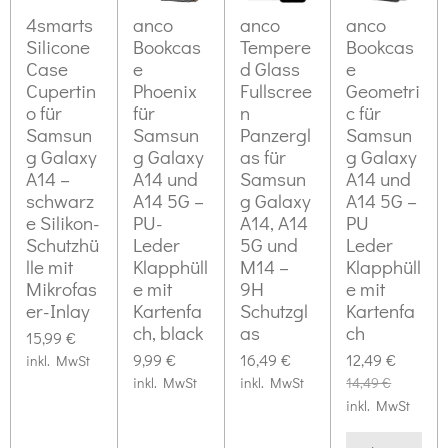
g
s
4smarts
anco
anco
anco
e
:
Silicone
Bookcas
Tempere
Bookcas
n
Case
e
d Glass
e
0
d
Cupertin
Phoenix
Fullscree
Geometri
S
e
o für
für
n
c für
n
t
Samsun
Samsun
Panzergl
Samsun
e
g Galaxy
g Galaxy
as für
g Galaxy
A14 –
A14 und
Samsun
A14 und
r
schwarz
A14 5G –
g Galaxy
A14 5G –
n
e Silikon-
PU-
A14, A14
PU
e
Schutzhü
Leder
5G und
Leder
lle mit
Klapphüll
M14 –
Klapphüll
Mikrofas
e mit
9H
e mit
er-Inlay
Kartenfa
Schutzgl
Kartenfa
ch, black
as
ch
15,99 €
9,99 €
16,49 €
12,49 €
inkl. MwSt
inkl. MwSt
inkl. MwSt
14,49 €
inkl. MwSt