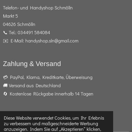
Telefon- und Handyshop Schmölln
Markt 5
04626 Schmölln
📞 Tel.: 034491 584084
✉️ E-Mail: handyshop.sln@gmail.com
Zahlung & Versand
💳 PayPal, Klarna, Kreditkarte, Überweisung
🚚 Versand aus Deutschland
🔄 Kostenlose Rückgabe innerhalb 14 Tagen
Diese Website verwendet Cookies, um Ihr Erlebnis
F
I
W
zu verbessern und maßgeschneiderte Werbung
a
n
h
anzuzeigen. Indem Sie auf „Akzeptieren“ klicken,
c
s
a